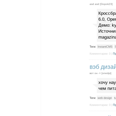
asd asd [Gopok23]
Кроссбра
6.0, Oper
Демо: ky
Источник 
magazina
Теги:
InstantCMS
S
Комментарии: 0 |
Пр
вэб дизай
вот он -> [onedpi]
хочу нау
чем пита
Теги:
web design
t
Комментарии: 0 |
Пр