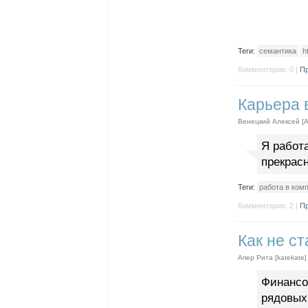
Теги:
семантика
h
Комментарии: 0 |
Пр
Карьера 
Венецкий Алексей [A
Я работ
прекрас
Теги:
работа в ком
Комментарии: 2 |
Пр
Как не с
Апер Рита [katekate]
Финансо
рядовых