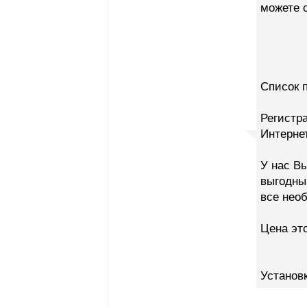
можете с
Список 
Регистр
Интернет
У нас В
выгодны
все нео
Цена эт
Установк