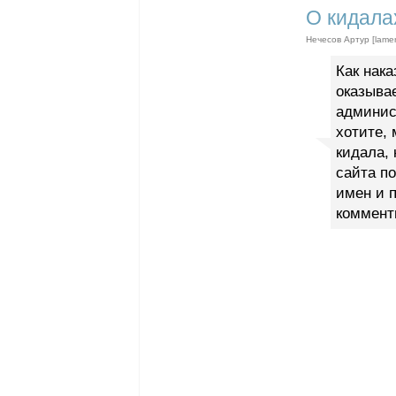
О кидала
Нечесов Артур [lamer
Как нак
оказывае
админис
хотите, 
кидала, 
сайта по
имен и п
коммент