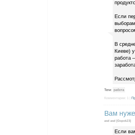
продукто
Если пер
выборам
вопросо
В средне
Киеве) 
работа 
заработ
Рассмот
Теги:
работа
Комментарии: 1 |
Пр
Вам нуже
asd asd [Gopok23]
Если вам