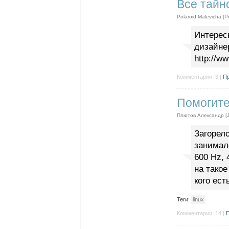
Все тайн
Polaroid Malevicha [P
Интерес
дизайне
http://w
Комментарии: 3 |
Пр
Помогите
Плютов Александр [
Загорелс
занимал
600 Hz,
на тако
кого ест
Теги:
linux
Комментарии: 14 |
П