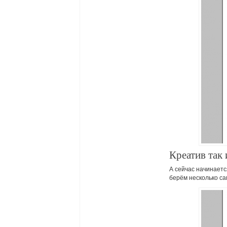
Креатив так 
А сейчас начинаетс
берём несколько са