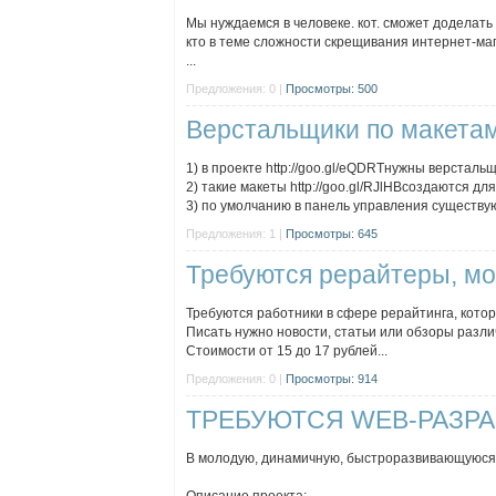
Мы нуждаемся в человеке. кот. сможет доделать 
кто в теме сложности скрещивания интернет-магаз
...
Предложения: 0 |
Просмотры: 500
Верстальщики по макетам
1) в проекте http://goo.gl/eQDRTнужны версталь
2) такие макеты http://goo.gl/RJlHBсоздаются для
3) по умолчанию в панель управления существую
Предложения: 1 |
Просмотры: 645
Требуются рерайтеры, м
Требуются работники в сфере рерайтинга, котор
Писать нужно новости, статьи или обзоры разли
Стоимости от 15 до 17 рублей...
Предложения: 0 |
Просмотры: 914
ТРЕБУЮТСЯ WEB-РАЗРА
В молодую, динамичную, быстроразвивающуюся к