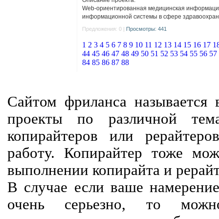
Описание проекта:
Web-ориентированная медицинская информаци
информационной системы в сфере здравоохране
Предложения: 0 |
Просмотры: 441
1
2
3
4
5
6
7
8
9
10
11
12
13
14
15
16
17
1
44
45
46
47
48
49
50
51
52
53
54
55
56
57
84
85
86
87
88
Сайтом фриланса называется в
проекты по различной тем
копирайтеров или рерайтеро
работу. Копирайтер тоже мож
выполнении копирайта и рерайт
В случае если ваше намерение
очень серьезно, то мож