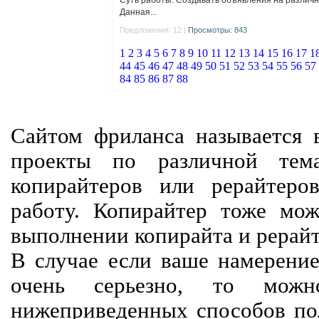
Суть работы: Создавать объявления на различны
Данная...
Предложения: 12 |
Просмотры: 843
1
2
3
4
5
6
7
8
9
10
11
12
13
14
15
16
17
1
44
45
46
47
48
49
50
51
52
53
54
55
56
57
84
85
86
87
88
Сайтом фриланса называется в
проекты по различной тем
копирайтеров или рерайтеро
работу. Копирайтер тоже мож
выполнении копирайта и рерайт
В случае если ваше намерение
очень серьезно, то мож
нижеприведенных способов пол