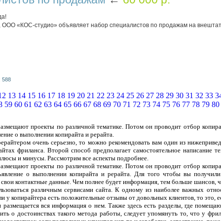
а!
ООО «КОС-студио» объявляет набор специалистов по продажам на внештат
 588
12
13
14
15
16
17
18
19
20
21
22
23
24
25
26
27
28
29
30
31
32
33
3
8
59
60
61
62
63
64
65
66
67
68
69
70
71
72
73
74
75
76
77
78
79
80
 размещают проекты по различной тематике. Потом он проводит отбор копира
ление о выполнении копирайта и рерайта.
рерайтером очень серьезно, то можно рекомендовать вам один из нижеприве
сайтах фриланса. Второй способ предполагает самостоятельное написание т
плюсы и минусы. Рассмотрим все аспекты подробнее.
 размещают проекты по различной тематике. Потом он проводит отбор копира
ъявление о выполнении копирайта и рерайта. Для того чтобы вы получили
 свои контактные данные. Чем полнее будет информация, тем больше шансов, чт
ользоваться различным сервисами сайта. К одному из наиболее важных отно
ли у копирайтера есть положительные отзывы от довольных клиентов, то это, 
 и размещается вся информация о нем. Также здесь есть разделы, где помеща
ить о достоинствах такого метода работы, следует упомянуть то, что у фрил