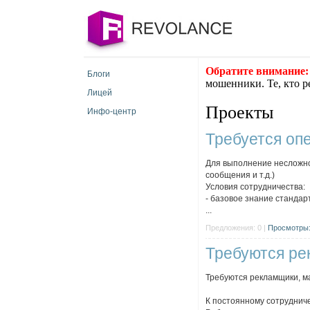
Обратите внимание:
Блоги
мошенники. Те, кто р
Лицей
Проекты
Инфо-центр
Требуется оп
Для выполнение несложно
сообщения и т.д.)
Условия сотрудничества:
- базовое знание станда
...
Предложения: 0 |
Просмотры:
Требуются ре
Требуются рекламщики, м
К постоянному сотруднич