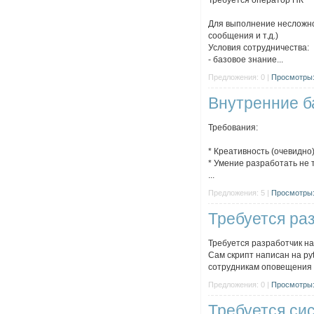
Требуется оператор ПК
Для выполнение несложно
сообщения и т.д.)
Условия сотрудничества:
- базовое знание...
Предложения: 0 |
Просмотры:
Внутренние б
Требования:
* Креативность (очевидно
* Умение разработать не 
...
Предложения: 5 |
Просмотры:
Требуется ра
Требуется разработчик на
Сам скрипт написан на py
сотрудникам оповещения о
Предложения: 0 |
Просмотры:
Требуется си