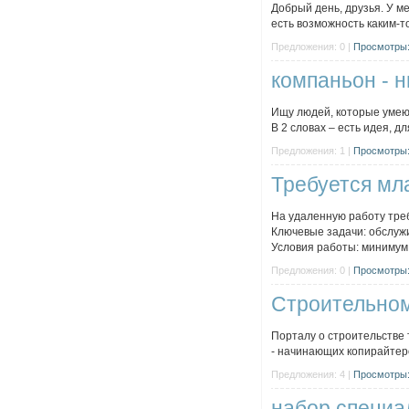
Добрый день, друзья. У м
есть возможность каким-т
Предложения: 0 |
Просмотры:
компаньон - 
Ищу людей, которые умею
В 2 словах – есть идея, д
Предложения: 1 |
Просмотры:
Требуется мл
На удаленную работу тре
Ключевые задачи: обслуж
Условия работы: минимум 7
Предложения: 0 |
Просмотры:
Строительном
Порталу о строительстве
- начинающих копирайтеро
Предложения: 4 |
Просмотры:
набор специа