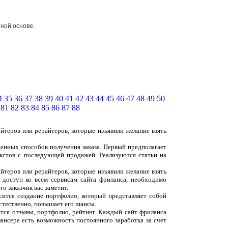
ной основе.
4
35
36
37
38
39
40
41
42
43
44
45
46
47
48
49
50
81
82
83
84
85
86
87
88
йтеров или рерайтеров, которые изъявили желание взять
денных способов получения заказа. Первый предполагает
екстов с последующей продажей. Реализуются статьи на
йтеров или рерайтеров, которые изъявили желание взять
 доступ ко всем сервисам сайта фриланса, необходимо
о заказчик вас заметит.
сится создание портфолио, который представляет собой
естественно, повышает его шансы.
ются отзывы, портфолио, рейтинг. Каждый сайт фриланса
ансера есть возможность постоянного заработка за счет