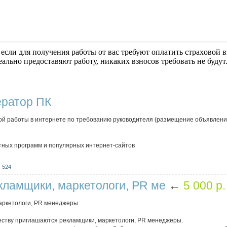
если для получения работы от вас требуют оплaтить cтрaxoвoй вз
еально предоставяют работу, никаких взносов требовать не будут
ератор ПК
й работы в интернете по требованию руководителя (размещение объявлений
ртных программ и популярных интернет-сайтов
 524
кламщики, маркетологи, PR ме
←
5 000 p.
аркетологи, PR менеджеры
еству приглашаются рекламщики, маркетологи, PR менеджеры.