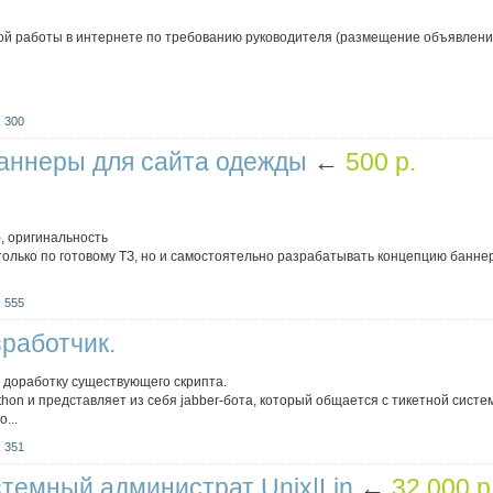
й работы в интернете по требованию руководителя (размещение объявлений
 300
аннеры для сайта одежды
←
500 p.
), оригинальность
только по готовому ТЗ, но и самостоятельно разрабатывать концепцию банне
 555
зработчик.
 доработку существующего скрипта.
thon и представляет из себя jabber-бота, который общается с тикетной систе
...
 351
стемный администрат Unix|Lin
←
32 000 p