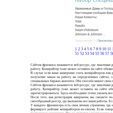
Уважаемые Дамы и Господ
Настоящим сообщаю Вам, 
Наши Клиенты:
Total
Лукойл
Salym Petroleum
Johnson & Johnson ...
Предложения: 0 |
Просмотры:
1
2
3
4
5
6
7
8
9
10
11
51
52
53
54
55
56
57
5
Сайтом фриланса называется веб-ресурс, где заказчики
работу. Копирайтер тоже может оставить на сайте объяв
В случае если ваше намерение стать копирайтером или 
получение заказа на работу на определенных сайтах, 
специальных биржах контента. Оба способа имеют свои 
Сайтом фриланса называется веб-ресурс, где заказчики
работу. Копирайтер тоже может оставить на сайте об
зарегистрироваться. Здесь необходимо точно указать все
После того, как регистрация завершена, вы сможете п
своеобразный реестр, где выложены все ваши работы. Ес
У каждого фрилансера есть своя личная страничка, где
формирует рейтинг копирайтеров по-своему. Если говор