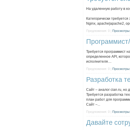
На удаленную работу в хо
Категорически требуется 
Nginx, apache|apache2, openv
Предложения: 0 |
Просмотры:
Программист/
Требуется программист н
определенное API, котор
исполнителя....
Предложения: 0 |
Просмотры:
Разработка т
Сайт – аналог cian.ru, но 
Требуется разработка техн
план работ для программи
Сайт –...
Предложения: 0 |
Просмотры:
Давайте сотр