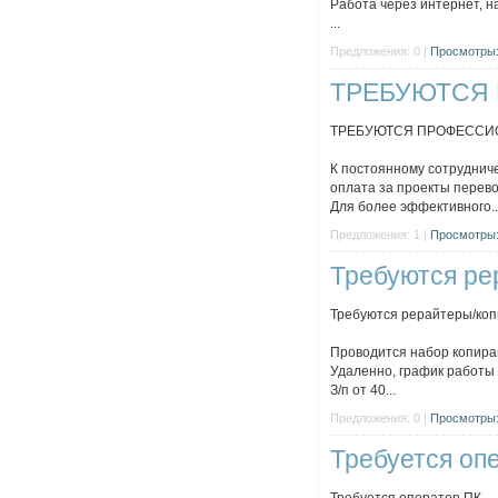
Работа через интернет, н
...
Предложения: 0 |
Просмотры:
ТРЕБУЮТСЯ
ТРЕБУЮТСЯ ПРОФЕССИ
К постоянному сотруднич
оплата за проекты перев
Для более эффективного..
Предложения: 1 |
Просмотры:
Требуются ре
Требуются рерайтеры/ко
Проводится набор копир
Удаленно, график работы
З/п от 40...
Предложения: 0 |
Просмотры:
Требуется оп