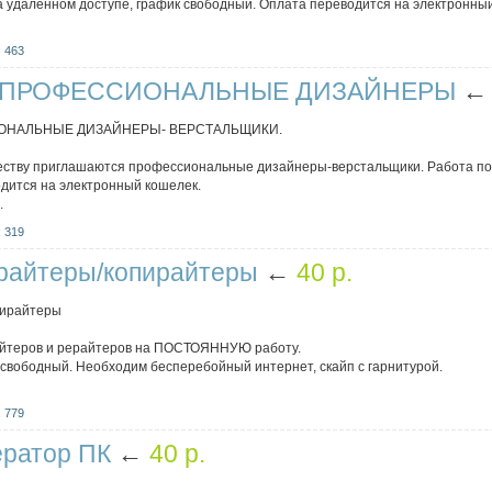
а удаленном доступе, график свободный. Оплата переводится на электронны
 463
 ПРОФЕССИОНАЛЬНЫЕ ДИЗАЙНЕРЫ
ОНАЛЬНЫЕ ДИЗАЙНЕРЫ- ВЕРСТАЛЬЩИКИ.
еству приглашаются профессиональные дизайнеры-верстальщики. Работа пос
одится на электронный кошелек.
.
 319
райтеры/копирайтеры
←
40 p.
пирайтеры
айтеров и рерайтеров на ПОСТОЯННУЮ работу.
 свободный. Необходим бесперебойный интернет, скайп с гарнитурой.
 779
ератор ПК
←
40 p.