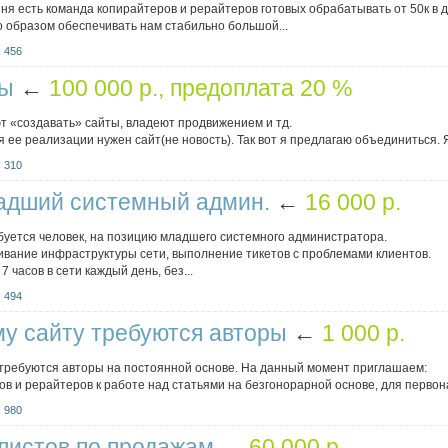
еня есть команда копирайтеров и рерайтеров готовых обрабатывать от 50к в д
о образом обеспечивать нам стабильно большой...
 456
ны
←
100 000 p., предоплата 20 %
т «создавать» сайты, владеют продвижением и тд.
ля ее реализации нужен сайт(не новость). Так вот я предлагаю объединиться. 
 310
адший системный админ.
←
16 000 p.
буется человек, на позицию младшего системного администратора.
ивание инфраструктуры сети, выполнение тикетов с проблемами клиентов.
 часов в сети каждый день, без...
 494
у сайту требуются авторы
←
1 000 p.
 требуются авторы на постоянной основе. На данный момент приглашаем:
в и рерайтеров к работе над статьями на безгонорарной основе, для первон
 980
листов по продажам
←
60 000 p.