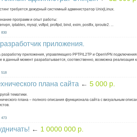
стинг требуется дежурный системный администратор Unix|Linux.
знание программ и опыт работы:
pn, iptables, mysql, vsftpd, proftpd, bind, exim, postfix, iproute2. ...
 830
разработчик приложения.
а разработку приложения, управляющего PPTP/L2TP и OpenVPN подключения
ое в данный момент разрабатывается, соотвественно, возможна реализация к
 518
ехнического плана сайта
←
5 000 p.
другой тематики.
ического плана – полного описания функционала сайта с визуальным описанием 
стов.
 473
удничать!
←
1 0000 000 p.