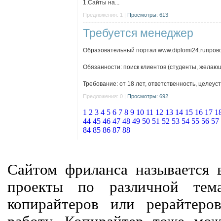
1.Сайты на...
Предложения: 1 |
Просмотры: 613
Требуется менеджер
Образовательный портал www.diplomi24.ruпров
Обязанности: поиск клиентов (студенты, желающ
Требование: от 18 лет, ответственность, целеус
Предложения: 0 |
Просмотры: 692
1
2
3
4
5
6
7
8
9
10
11
12
13
14
15
16
17
1
44
45
46
47
48
49
50
51
52
53
54
55
56
57
84
85
86
87
88
Сайтом фриланса называется в
проекты по различной тем
копирайтеров или рерайтеро