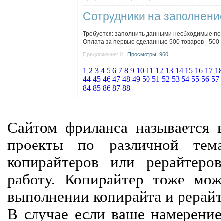
Сотрудники на заполнен
Требуется: заполнить данными необходимые пол
Оплата за первые сделанные 500 товаров - 500 р
Предложения: 0 |
Просмотры: 960
1
2
3
4
5
6
7
8
9
10
11
12
13
14
15
16
17
1
44
45
46
47
48
49
50
51
52
53
54
55
56
57
84
85
86
87
88
Сайтом фриланса называется в
проекты по различной тем
копирайтеров или рерайтеро
работу. Копирайтер тоже мож
выполнении копирайта и рерайт
В случае если ваше намерение