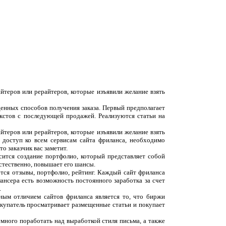
йтеров или рерайтеров, которые изъявили желание взять
денных способов получения заказа. Первый предполагает
екстов с последующей продажей. Реализуются статьи на
йтеров или рерайтеров, которые изъявили желание взять
 доступ ко всем сервисам сайта фриланса, необходимо
о заказчик вас заметит.
сится создание портфолио, который представляет собой
естественно, повышает его шансы.
ются отзывы, портфолио, рейтинг. Каждый сайт фриланса
ансера есть возможность постоянного заработка за счет
.
вным отличием сайтов фриланса является то, что биржи
окупатель просматривает размещенные статьи и покупает
емного поработать над выработкой стиля письма, а также