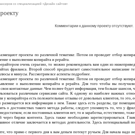
ансеров со специализацией «Дизайн сайтов»
проекту
Комментарии к данному проекту отсутствуют.
 размещают проекты по различной тематике. Потом он проводит отбор копира
ление о выполнении копирайта и рерайта.
рерайтером очень серьезно, то можно рекомендовать вам один из нижеприве
сайтах фриланса. Второй способ предполагает самостоятельное написание т
плюсы и минусы. Рассмотрим все аспекты подробнее.
 размещают проекты по различной тематике. Потом он проводит отбор копира
ъявление о выполнении копирайта и рерайта. Для того чтобы вы получили
 свои контактные данные. Чем полнее будет информация, тем больше шансов, чт
ользоваться различным сервисами сайта. К одному из наиболее важных отно
ли у копирайтера есть положительные отзывы от довольных клиентов, то это, 
 и размещается вся информация о нем. Также здесь есть разделы, где помеща
ить о достоинствах такого метода работы, следует упомянуть то, что у фрил
едостатком; если постоянных клиентов нет, то и заработка, естественно, тоже
 через биржи контента. Здесь также необходимо зарегистрироваться. Гла
лавное отличие заключается в методах деятельности. Здесь потенциальный п
те, что прямо с первого дня к вам деньги потекут ручьем. Для начала надо н