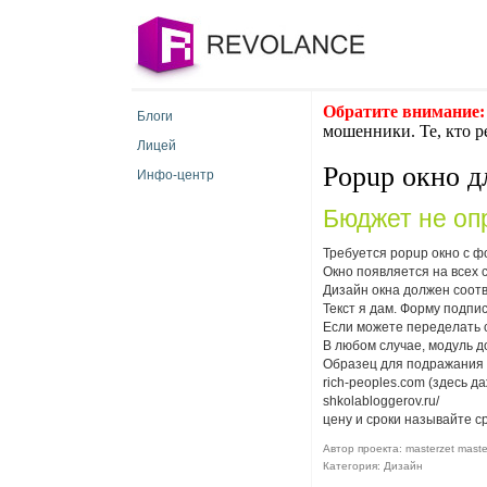
Обратите внимание:
Блоги
мошенники. Те, кто р
Лицей
Popup окно д
Инфо-центр
Бюджет не оп
Требуется popup окно с ф
Окно появляется на всех 
Дизайн окна должен соотв
Текст я дам. Форму подпи
Если можете переделать 
В любом случае, модуль д
Образец для подражания
rich-peoples.com (здесь д
shkolabloggerov.ru/
цену и сроки называйте с
Автор проекта: masterzet master
Категория: Дизайн