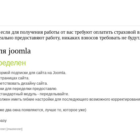
если для получения работы от вас требуют оплaтить cтрaxoвoй вз
еально предоставяют работу, никаких взносов требовать не будут
ля joomla
ределен
ормой подписки для сайта на Joomla.
страницах сайта.
етствовать дизайну сайта.
ски для переделки предоставлю.
стандартный модуль - переделывайте.
олжен иметь гибкие настройки для последующего возможного корректировани
аже два окна появляются, лучше то, которое уже)
разу
zet [masterzet]