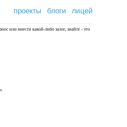
проекты
блоги
лицей
нoc или внести какой-либо залог, знайте - это
.
я.