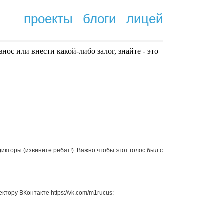
проекты
блоги
лицей
нoc или внести какой-либо залог, знайте - это
.
икторы (извините ребят!). Важно чтобы этот голос был с
тору ВКонтакте https://vk.com/m1rucus: