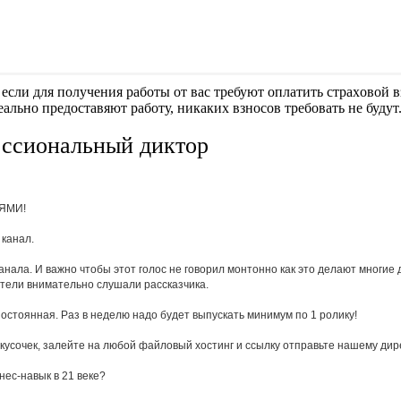
если для получения работы от вас требуют оплaтить cтрaxoвoй вз
еально предоставяют работу, никаких взносов требовать не будут
ссиональный диктор
ИЯМИ!
 канал.
анала. И важно чтобы этот голос не говорил монтонно как это делают многие д
ители внимательно слушали рассказчика.
остоянная. Раз в неделю надо будет выпускать минимум по 1 ролику!
кусочек, залейте на любой файловый хостинг и ссылку отправьте нашему дирек
ес-навык в 21 веке?