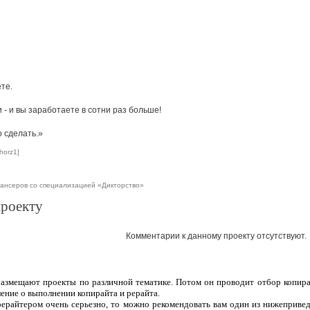
те.
- и вы заработаете в сотни раз больше!
о сделать.»
horz1]
ансеров со специализацией «Дикторство»
проекту
Комментарии к данному проекту отсутствуют.
 размещают проекты по различной тематике. Потом он проводит отбор копира
ление о выполнении копирайта и рерайта.
рерайтером очень серьезно, то можно рекомендовать вам один из нижеприве