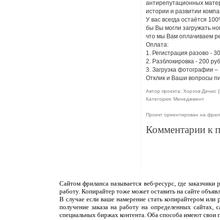
антирепутационных матери
истории и развитии компан
У вас всегда остаётся 100
бы Вы могли загружать но
что мы Вам оплачиваем ре
Оплата:
1. Регистрация разово - 3
2. Разблокировка - 200 ру
3. Загрузка фотографии – 
Отклик и Ваши вопросы пи
Автор проекта: Хорзов Денис [
Категория: Менеджмент
Проект ориентирован на фри
Комментарии к 
Сайтом фриланса называется веб-ресурс, где заказчики
работу. Копирайтер тоже может оставить на сайте объяв
В случае если ваше намерение стать копирайтером или 
получение заказа на работу на определенных сайтах, 
специальных биржах контента. Оба способа имеют свои 