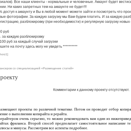
алов). Все наши клиенты - нормальные и человечные. Аккаунт будет вестис
ии. Ни каких запретных тем на аккаунте не будет!!!
% доступ к аккаунту и Вы в любой момент можете зайти и посмотреть что проис
вые фотографии. За каждую загрузку мы Вам будем платить. И за каждую разбл
гистрацию, разблокировку (при необходимости) и регулярную загрузку новых
00 руб
б. за каждую разблокировку
100 руб за каждый случай загрузки
шите на почту здесь могу не увидеть
**********
horz1]
лансеров со специализацией «Размещение статей»
проекту
Комментарии к данному проекту отсутствуют.
 размещают проекты по различной тематике. Потом он проводит отбор копира
ление о выполнении копирайта и рерайта.
рерайтером очень серьезно, то можно рекомендовать вам один из нижеприве
сайтах фриланса. Второй способ предполагает самостоятельное написание т
плюсы и минусы. Рассмотрим все аспекты подробнее.