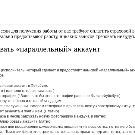
если для получения работы от вас требуют оплaтить cтрaxoвoй вз
еально предоставяют работу, никаких взносов требовать не будут
вать «параллельный» аккаунт
 (исполнитель) который сделает и предоставит нам свой «параллельный» ак
ов.
ь новый аккаунт в Фейсбуке.
о ( все поля которые там есть )
отографии (! Важно что бы эти фотографии ранее не были в Фуйсбуке).
омеру телефона и который мы дадим
ксе с полученным номером телефона и привязать почту к заведенному аккаунту
от аккаунта и почты нам. (Платно)
раза в месяц загружать новую фотографию в аккаунт. (Платно)
блокировать аккаунт (Платно)
ться для продвижения коммерческих предприятий в соц сетях, т.е. на него буд
е. Тематики фирм это строительство, салоны красоты, тур агентства, врачи, 