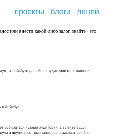
проекты
блоги
лицей
нoc или внести какой-либо залог, знайте - это
.
каунт в фейсбуке для сбора аудитории (приглашения
 в Фейсбук.
ет собираться нужная аудитория, а в ленте будут
коучи и другие (все темы социально-адекватные без