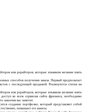
йтеров или рерайтеров, которые изъявили желание взять
денных способов получения заказа. Первый предполагает
екстов с последующей продажей. Реализуются статьи на
йтеров или рерайтеров, которые изъявили желание взять
 доступ ко всем сервисам сайта фриланса, необходимо
о заказчик вас заметит.
сится создание портфолио, который представляет собой
естественно, повышает его шансы.