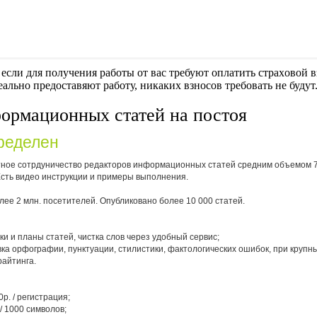
если для получения работы от вас требуют оплaтить cтрaxoвoй вз
еально предоставяют работу, никаких взносов требовать не будут
ормационных статей на постоя
ределен
ное сотрдуничество редакторов информационных статей средним объемом 7
Есть видео инструкции и примеры выполнения.
е 2 млн. посетителей. Опубликовано более 10 000 статей.
вки и планы статей, чистка слов через удобный сервис;
авка орфографии, пунктуации, стилистики, фактологических ошибок, при крупн
райтинга.
р. / регистрация;
 / 1000 символов;