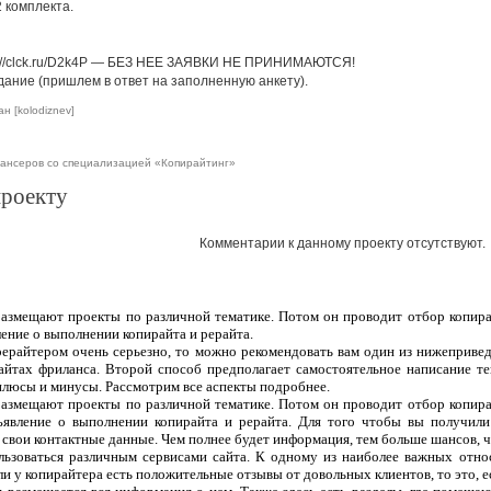
2 комплекта.
tps://clck.ru/D2k4P — БЕЗ НЕЕ ЗАЯВКИ НЕ ПРИНИМАЮТСЯ!
дание (пришлем в ответ на заполненную анкету).
н [kolodiznev]
ансеров со специализацией «Копирайтинг»
проекту
Комментарии к данному проекту отсутствуют.
 размещают проекты по различной тематике. Потом он проводит отбор копира
ление о выполнении копирайта и рерайта.
рерайтером очень серьезно, то можно рекомендовать вам один из нижеприве
сайтах фриланса. Второй способ предполагает самостоятельное написание т
плюсы и минусы. Рассмотрим все аспекты подробнее.
 размещают проекты по различной тематике. Потом он проводит отбор копира
ъявление о выполнении копирайта и рерайта. Для того чтобы вы получили
 свои контактные данные. Чем полнее будет информация, тем больше шансов, чт
ользоваться различным сервисами сайта. К одному из наиболее важных отно
ли у копирайтера есть положительные отзывы от довольных клиентов, то это, 