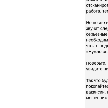
отсканиров
работа, т
Но после в
звучит сл
серьезные
необходим
что-то по
«Нужно оп
Поверьте,
увидите ни
Так что бу
покопайте
вакансии. 
мошенника