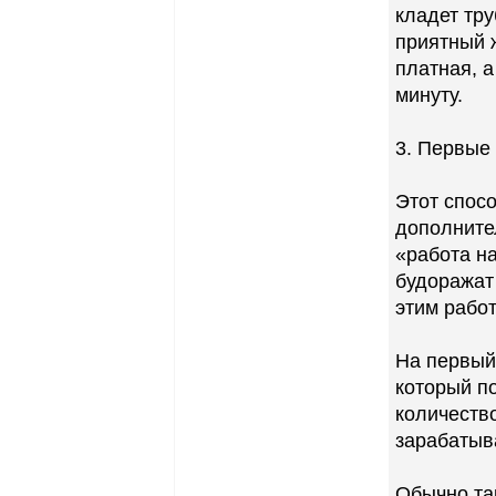
кладет тру
приятный ж
платная, а
минуту.
3. Первые
Этот спосо
дополните
«работа на
будоражат
этим рабо
На первый
который по
количество
зарабатыв
Обычно та