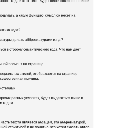
чность кода и этот текст будет нести совершенно иной
подумать, а какую функцию, смысл он несет на
антика кода?
иатуры делать аббревиатурами и.т.д.?
ься в сторону семантического кода. Что нам дает
иной элемент на странице;
 специальных стилей, отображается на странице
 существенная причина.
системами;
 прочих равных условиях, будет выдаваться выше в
м кодом.
а часть текста является абзацем, эта аббревиатурой,
шной структурой и не понятно, что хотел сказать автор.