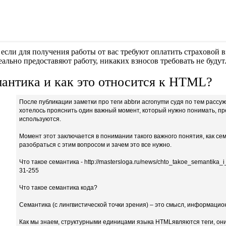
если для получения работы от вас требуют оплaтить cтрaxoвoй вз
еально предоставяют работу, никаких взносов требовать не будут
мантика и как это относится к HTML?
После публикации заметки про теги abbrи acronymи судя по тем рассу
хотелось прояснить один важный момент, который нужно понимать, пре
используются.
Момент этот заключается в понимании такого важного понятия, как се
разобраться с этим вопросом и зачем это все нужно.
Что такое семантика - http://mastersloga.ru/news/chto_takoe_semantika
31-255
Что такое семантика кода?
Семантика (с лингвистической точки зрения) – это смысл, информаци
Как мы знаем, структурными единицами языка HTMLявляются теги, он