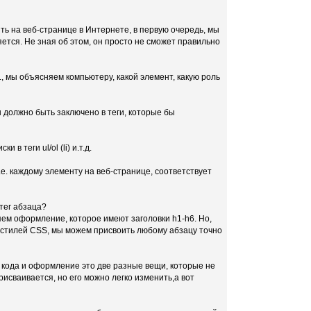
ть на веб-странице в Интернете, в первую очередь, мы
ется. Не зная об этом, он просто не сможет правильно
, мы объясняем компьютеру, какой элемент, какую роль
должно быть заключено в теги, которые бы
 в теги ul/ol (li) и.т.д.
е. каждому элементу на веб-странице, соответствует
 тег абзаца?
яем оформление, которое имеют заголовки h1-h6. Но,
 стилей CSS, мы можем присвоить любому абзацу точно
а кода и оформление это две разные вещи, которые не
исваивается, но его можно легко изменить,а вот