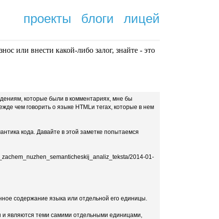
проекты
блоги
лицей
нoc или внести какой-либо залог, знайте - это
.
ждениям, которые были в комментариях, мне бы
жде чем говорить о языке HTMLи тегах, которые в нем
мантика кода. Давайте в этой заметке попытаемся
_i_zachem_nuzhen_semanticheskij_analiz_teksta/2014-01-
онное содержание языка или отдельной его единицы.
и и являются теми самими отдельными единицами,