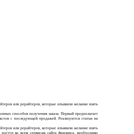
йтеров или рерайтеров, которые изъявили желание взять
денных способов получения заказа. Первый предполагает
екстов с последующей продажей. Реализуются статьи на
йтеров или рерайтеров, которые изъявили желание взять
 доступ ко всем сервисам сайта фриланса, необходимо