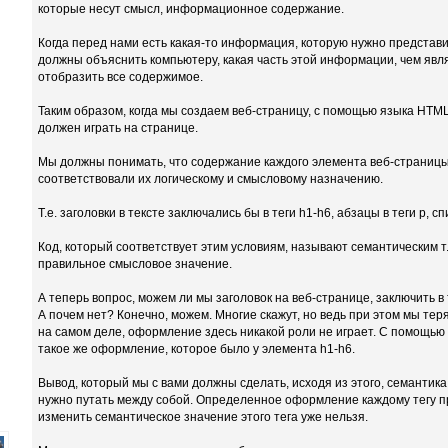
которые несут смысл, информационное содержание.
Когда перед нами есть какая-то информация, которую нужно представи
должны объяснить компьютеру, какая часть этой информации, чем явля
отобразить все содержимое.
Таким образом, когда мы создаем веб-страницу, с помощью языка HTML
должен играть на странице.
Мы должны понимать, что содержание каждого элемента веб-страницы 
соответствовали их логическому и смысловому назначению.
Т.е. заголовки в тексте заключались бы в теги h1-h6, абзацы в теги p, списки
Код, который соответствует этим условиям, называют семантическим т.
правильное смысловое значение.
А теперь вопрос, можем ли мы заголовок на веб-странице, заключить в
А почем нет? Конечно, можем. Многие скажут, но ведь при этом мы тер
на самом деле, оформление здесь никакой роли не играет. С помощью
такое же оформление, которое было у элемента h1-h6.
Вывод, который мы с вами должны сделать, исходя из этого, семантик
нужно путать между собой. Определенное оформление каждому тегу пр
изменить семантическое значение этого тега уже нельзя.