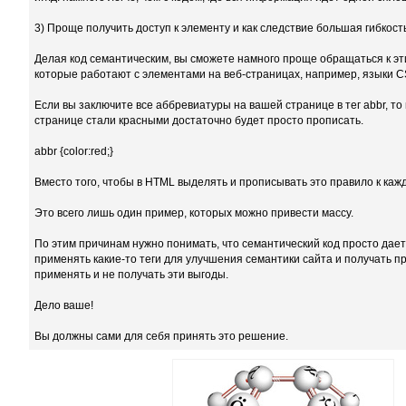
3) Проще получить доступ к элементу и как следствие большая гибкость
Делая код семантическим, вы сможете намного проще обращаться к э
которые работают с элементами на веб-страницах, например, языки CSS
Если вы заключите все аббревиатуры на вашей странице в тег abbr, то
странице стали красными достаточно будет просто прописать.
abbr {color:red;}
Вместо того, чтобы в HTML выделять и прописывать это правило к каж
Это всего лишь один пример, которых можно привести массу.
По этим причинам нужно понимать, что семантический код просто да
применять какие-то теги для улучшения семантики сайта и получать п
применять и не получать эти выгоды.
Дело ваше!
Вы должны сами для себя принять это решение.