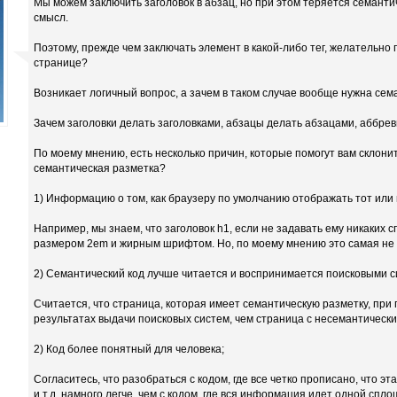
Мы можем заключить заголовок в абзац, но при этом теряется семанти
смысл.
Поэтому, прежде чем заключать элемент в какой-либо тег, желательно 
странице?
Возникает логичный вопрос, а зачем в таком случае вообще нужна сем
Зачем заголовки делать заголовками, абзацы делать абзацами, аббрев
По моему мнению, есть несколько причин, которые помогут вам склонит
семантическая разметка?
1) Информацию о том, как браузеру по умолчанию отображать тот или 
Например, мы знаем, что заголовок h1, если не задавать ему никаких
размером 2em и жирным шрифтом. Но, по моему мнению это самая не
2) Семантический код лучше читается и воспринимается поисковыми 
Считается, что страница, которая имеет семантическую разметку, при
результатах выдачи поисковых систем, чем страница с несемантически
2) Код более понятный для человека;
Согласитесь, что разобраться с кодом, где все четко прописано, что эт
и.т.д. намного легче, чем с кодом, где вся информация идет одной спло