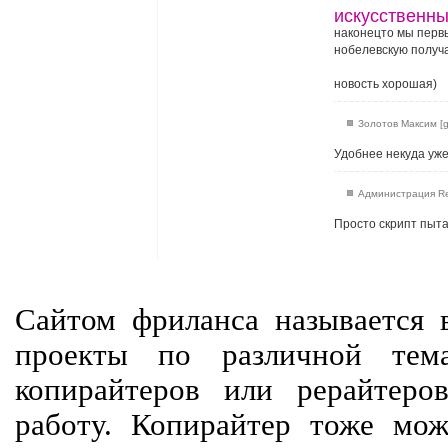
искусственны
наконецто мы первы
нобелевскую получа
новость хорошая)
Золотов Максим [g
Удобнее некуда уже
Администрация Rev
Просто скрипт пыта
Сайтом фриланса называется в
проекты по различной тем
копирайтеров или рерайтеро
работу. Копирайтер тоже мож