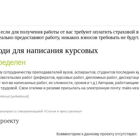
если для получения работы от вас требуют оплaтить cтрaxoвoй вз
еально предоставяют работу, никаких взносов требовать не будут
юди для написания курсовых
ределен
 сотрудничеству преподавателей вузов, аспирантов, студентов последних курс
вательских работ (рефератов, курсовых работ, дипломных работ, диссертаци
 от кол-ва написанных работ, их сложности, сроков и т.д.) Авторам, работающ
рудовой. Свои отклики и резюме присылать на электронную почту: maks-ves(с
ldroud [anfieldroud]
ансеров со специализацией «Статьи и пресс-релизы»
проекту
Комментарии к данному проекту отсутствуют.