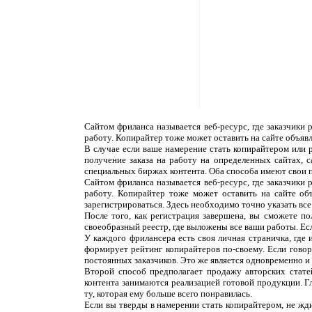
Сайтом фриланса называется веб-ресурс, где заказчики
работу. Копирайтер тоже может оставить на сайте объяв
В случае если ваше намерение стать копирайтером или 
получение заказа на работу на определенных сайтах, 
специальных биржах контента. Оба способа имеют свои 
Сайтом фриланса называется веб-ресурс, где заказчики
работу. Копирайтер тоже может оставить на сайте об
зарегистрироваться. Здесь необходимо точно указать все
После того, как регистрация завершена, вы сможете п
своеобразный реестр, где выложены все ваши работы. Ес
У каждого фрилансера есть своя личная страничка, где
формирует рейтинг копирайтеров по-своему. Если говор
постоянных заказчиков. Это же является одновременно и н
Второй способ предполагает продажу авторских статей
контента занимаются реализацией готовой продукции. Г
ту, которая ему больше всего понравилась.
Если вы тверды в намерении стать копирайтером, не жди