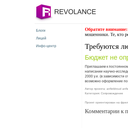
Обратите внимание:
Блоги
мошенники. Те, кто р
Лицей
Требуются л
Инфо-центр
Бюджет не оп
Приглашаем к постоянному
написании научно-исследо
2000 у.е. (в зависимости
возможно оформление по т
Автор проекта: anfieldroud anfie
Категория: Сопровождение
Проект ориентирован на фрил
Комментарии к 