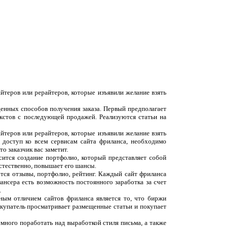
йтеров или рерайтеров, которые изъявили желание взять
денных способов получения заказа. Первый предполагает
екстов с последующей продажей. Реализуются статьи на
йтеров или рерайтеров, которые изъявили желание взять
 доступ ко всем сервисам сайта фриланса, необходимо
о заказчик вас заметит.
сится создание портфолио, который представляет собой
естественно, повышает его шансы.
ются отзывы, портфолио, рейтинг. Каждый сайт фриланса
ансера есть возможность постоянного заработка за счет
.
вным отличием сайтов фриланса является то, что биржи
окупатель просматривает размещенные статьи и покупает
емного поработать над выработкой стиля письма, а также