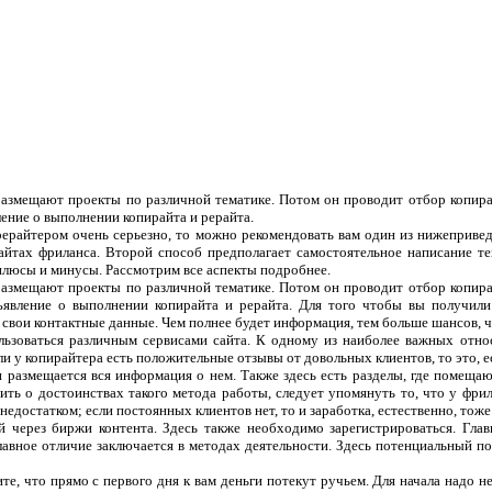
 размещают проекты по различной тематике. Потом он проводит отбор копира
ление о выполнении копирайта и рерайта.
рерайтером очень серьезно, то можно рекомендовать вам один из нижеприве
сайтах фриланса. Второй способ предполагает самостоятельное написание т
плюсы и минусы. Рассмотрим все аспекты подробнее.
 размещают проекты по различной тематике. Потом он проводит отбор копира
ъявление о выполнении копирайта и рерайта. Для того чтобы вы получили
 свои контактные данные. Чем полнее будет информация, тем больше шансов, чт
ользоваться различным сервисами сайта. К одному из наиболее важных отно
ли у копирайтера есть положительные отзывы от довольных клиентов, то это, 
 и размещается вся информация о нем. Также здесь есть разделы, где помеща
ить о достоинствах такого метода работы, следует упомянуть то, что у фрил
едостатком; если постоянных клиентов нет, то и заработка, естественно, тоже
 через биржи контента. Здесь также необходимо зарегистрироваться. Гла
лавное отличие заключается в методах деятельности. Здесь потенциальный п
те, что прямо с первого дня к вам деньги потекут ручьем. Для начала надо н