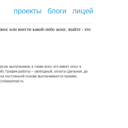
проекты
блоги
лицей
нoc или внести какой-либо залог, знайте - это
.
ов, выпускников, а также всех, кто имеет опыт в
й). График работы – свободный, оплата сдельная, до
им на постоянной основе выплачиваются премии,
обака)mail.ru.