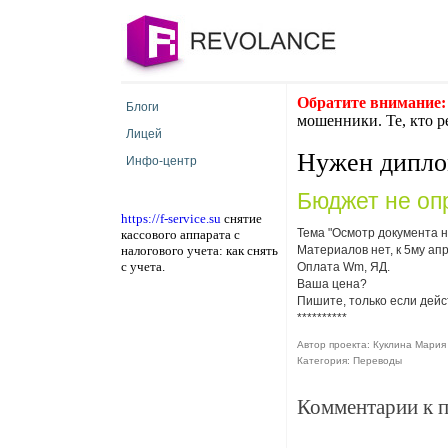
Обратите внимание:
Блоги
мошенники. Те, кто р
Лицей
Нужен дипл
Инфо-центр
Бюджет не оп
https://f-service.su
снятие
Тема "Осмотр документа 
кассового аппарата с
налогового учета: как снять
Материалов нет, к 5му ап
с учета.
Оплата Wm, ЯД.
Ваша цена?
Пишите, только если дейс
**********
Автор проекта: Куклина Мария 
Категория: Переводы
Комментарии к 