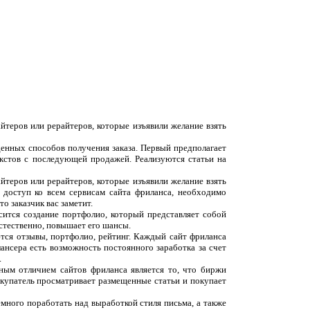
йтеров или рерайтеров, которые изъявили желание взять
денных способов получения заказа. Первый предполагает
екстов с последующей продажей. Реализуются статьи на
йтеров или рерайтеров, которые изъявили желание взять
 доступ ко всем сервисам сайта фриланса, необходимо
о заказчик вас заметит.
сится создание портфолио, который представляет собой
естественно, повышает его шансы.
ются отзывы, портфолио, рейтинг. Каждый сайт фриланса
ансера есть возможность постоянного заработка за счет
.
вным отличием сайтов фриланса является то, что биржи
окупатель просматривает размещенные статьи и покупает
емного поработать над выработкой стиля письма, а также