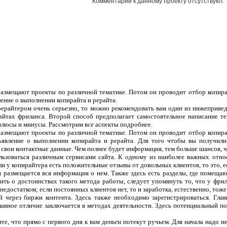
Комментарии к данному проекту отсутствуют.
 размещают проекты по различной тематике. Потом он проводит отбор копира
ление о выполнении копирайта и рерайта.
рерайтером очень серьезно, то можно рекомендовать вам один из нижеприве
сайтах фриланса. Второй способ предполагает самостоятельное написание т
плюсы и минусы. Рассмотрим все аспекты подробнее.
 размещают проекты по различной тематике. Потом он проводит отбор копира
ъявление о выполнении копирайта и рерайта. Для того чтобы вы получили
 свои контактные данные. Чем полнее будет информация, тем больше шансов, чт
ользоваться различным сервисами сайта. К одному из наиболее важных отно
ли у копирайтера есть положительные отзывы от довольных клиентов, то это, 
 и размещается вся информация о нем. Также здесь есть разделы, где помеща
ить о достоинствах такого метода работы, следует упомянуть то, что у фрил
едостатком; если постоянных клиентов нет, то и заработка, естественно, тоже
 через биржи контента. Здесь также необходимо зарегистрироваться. Гла
лавное отличие заключается в методах деятельности. Здесь потенциальный п
те, что прямо с первого дня к вам деньги потекут ручьем. Для начала надо н