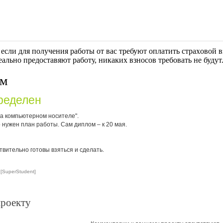
если для получения работы от вас требуют оплaтить cтрaxoвoй вз
еально предоставяют работу, никаких взносов требовать не будут
ом
ределен
на компьютерном носителе".
р нужен план работы. Сам диплом – к 20 мая.
твительно готовы взяться и сделать.
[SuperStudent]
проекту