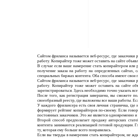
Сайтом фриланса называется веб-ресурс, где заказчики
работу. Копирайтер тоже может оставить на сайте объяв
В случае если ваше намерение стать копирайтером или 
получение заказа на работу на определенных сайтах, 
специальных биржах контента. Оба способа имеют свои 
Сайтом фриланса называется веб-ресурс, где заказчики
работу. Копирайтер тоже может оставить на сайте об
зарегистрироваться. Здесь необходимо точно указать все
После того, как регистрация завершена, вы сможете п
своеобразный реестр, где выложены все ваши работы. Ес
У каждого фрилансера есть своя личная страничка, где
формирует рейтинг копирайтеров по-своему. Если говор
постоянных заказчиков. Это же является одновременно и н
Второй способ предполагает продажу авторских статей
контента занимаются реализацией готовой продукции. Г
ту, которая ему больше всего понравилась.
Если вы тверды в намерении стать копирайтером, не жди