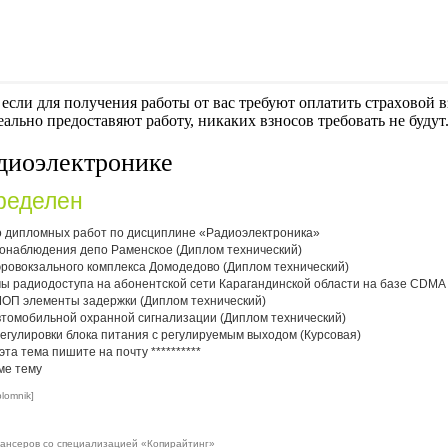
если для получения работы от вас требуют оплaтить cтрaxoвoй вз
еально предоставяют работу, никаких взносов требовать не будут
диоэлектронике
ределен
о дипломных работ по дисциплине «Радиоэлектроника»
еонаблюдения депо Раменское (Диплом технический)
эровокзального комплекса Домодедово (Диплом технический)
мы радиодоступа на абонентской сети Карагандинской области на базе CDMA 
ОП элементы задержки (Диплом технический)
втомобильной охранной сигнализации (Диплом технический)
регулировки блока питания с регулируемым выходом (Курсовая)
эта тема пишите на почту
**********
ме тему
plomnik]
ансеров со специализацией «Копирайтинг»