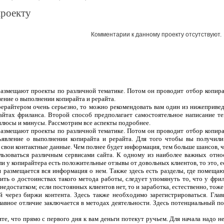
проекту
Комментарии к данному проекту отсутствуют.
 размещают проекты по различной тематике. Потом он проводит отбор копира
ление о выполнении копирайта и рерайта.
рерайтером очень серьезно, то можно рекомендовать вам один из нижеприве
сайтах фриланса. Второй способ предполагает самостоятельное написание т
плюсы и минусы. Рассмотрим все аспекты подробнее.
 размещают проекты по различной тематике. Потом он проводит отбор копира
ъявление о выполнении копирайта и рерайта. Для того чтобы вы получили
 свои контактные данные. Чем полнее будет информация, тем больше шансов, чт
ользоваться различным сервисами сайта. К одному из наиболее важных отно
ли у копирайтера есть положительные отзывы от довольных клиентов, то это, 
 и размещается вся информация о нем. Также здесь есть разделы, где помеща
ить о достоинствах такого метода работы, следует упомянуть то, что у фрил
едостатком; если постоянных клиентов нет, то и заработка, естественно, тоже
 через биржи контента. Здесь также необходимо зарегистрироваться. Гла
лавное отличие заключается в методах деятельности. Здесь потенциальный п
те, что прямо с первого дня к вам деньги потекут ручьем. Для начала надо н