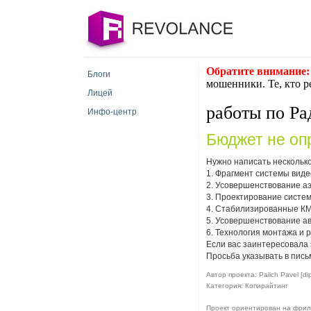
Обратите внимание:
Блоги
мошенники. Те, кто р
Лицей
работы по Ра
Инфо-центр
Бюджет не оп
Нужно написать нескольк
1. Фрагмент системы вид
2. Усовершенствование а
3. Проектирование систе
4. Стабилизированные КМ
5. Усовершенствование а
6. Технология монтажа и 
Если вас заинтересовала 
Просьба указывать в пись
Автор проекта: Palich Pavel [di
Категория: Копирайтинг
Проект ориентирован на фрил