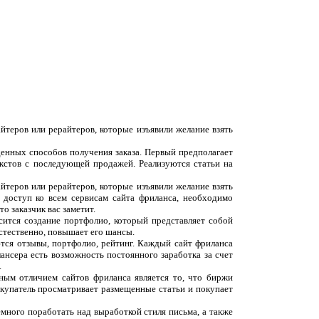
йтеров или рерайтеров, которые изъявили желание взять
денных способов получения заказа. Первый предполагает
екстов с последующей продажей. Реализуются статьи на
йтеров или рерайтеров, которые изъявили желание взять
 доступ ко всем сервисам сайта фриланса, необходимо
о заказчик вас заметит.
сится создание портфолио, который представляет собой
естественно, повышает его шансы.
ются отзывы, портфолио, рейтинг. Каждый сайт фриланса
ансера есть возможность постоянного заработка за счет
.
вным отличием сайтов фриланса является то, что биржи
окупатель просматривает размещенные статьи и покупает
емного поработать над выработкой стиля письма, а также