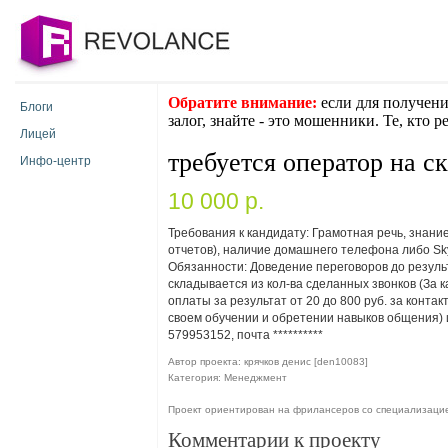
Обратите внимание:
если для получени
Блоги
залог, знайте - это мошенники. Те, кто 
Лицей
требуется оператор на с
Инфо-центр
10 000 p.
Требования к кандидату: Грамотная речь, знание
отчетов), наличие домашнего телефона либо Sk
Обязанности: Доведение переговоров до результ
складывается из кол-ва сделанных звонков (За к
оплаты за результат от 20 до 800 руб. за конта
своем обучении и обретении навыков общения) и 
579953152, почта
**********
Автор проекта: крячков денис [den10083]
Категория: Менеджмент
Проект ориентирован на фрилансеров со специализац
Комментарии к проекту