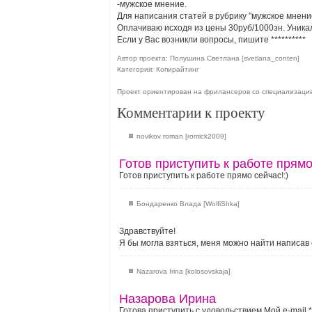
-мужское мнение.
Для написания статей в рубрику "мужское мнени
Оплачиваю исходя из цены 30руб/1000зн. Уникал
Если у Вас возникли вопросы, пишите
**********
Автор проекта: Полушина Светлана [svetlana_conten]
Категория: Копирайтинг
Проект ориентирован на фрилансеров со специализаци
Комментарии к проекту
novikov roman [romick2009]
Готов приступить к работе прямо
Готов приступить к работе прямо сейчас!:)
Бондаренко Влада [WolfiShka]
Здравствуйте!
Я бы могла взяться, меня можно найти написав
Nazarova Irina [kolosovskaja]
Назарова Ирина
Готова приступить с удовольствием.Мой e-mail
*