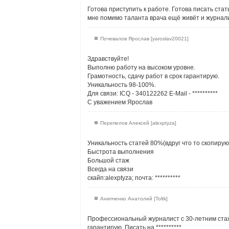
Готова приступить к работе. Готова писать стат
мне помимо таланта врача ещё живёт и журнали
Почевалов Ярослав [yaroslav20021]
Здравствуйте!
Выполню работу на высоком уровне.
Грамотность, сдачу работ в срок гарантирую.
Уникальность 98-100%.
Для связи: ICQ - 340122262 E-Mail -
**********
C уважением Ярослав
Перепелов Алексей [alexptyza]
Уникальность статей 80%(вдруг что то скопирую
Быстрота выполнения
Большой стаж
Всегда на связи
скайп:alexptyza; почта:
**********
Анипченко Анатолий [Toltk]
Профессиональный журналист с 30-летним стаже
гарантирую. Писать на
**********