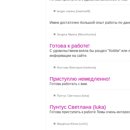
langer marina [marina48]
Имею достаточно большой опыт работы по данн
Sergina Marina [Moonhunter]
Готова к работе!
С удовольствием взяла бы раздел "Хобби" или л
информации на сайте.
Изотова Виктория [vioktoria]
Приступлю немедленно!
Готова работать с вам.
Пунтус Светлана [luka]
Пунтус Светлана (luka)
Готова приступить к работе.Темы очень интере
Мащёнок Юлия [uv01]