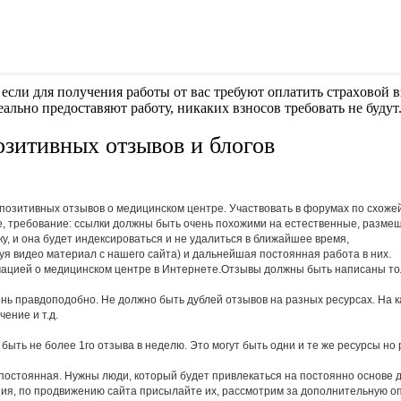
если для получения работы от вас требуют оплaтить cтрaxoвoй вз
еально предоставяют работу, никаких взносов требовать не будут
зитивных отзывов и блогов
озитивных отзывов о медицинском центре. Участвовать в форумах по схожей
e, требование: ссылки должны быть очень похожими на естественные, размеща
ку, и она будет индексироваться и не удалиться в ближайшее время,
уя видео материал с нашего сайта) и дальнейшая постоянная работа в них.
ацией о медицинском центре в Интернете.Отзывы должны быть написаны толь
нь правдоподобно. Не должно быть дублей отзывов на разных ресурсах. На 
ение и т.д.
ыть не более 1го отзыва в неделю. Это могут быть одни и те же ресурсы но раз 
 постоянная. Нужны люди, который будет привлекаться на постоянно основе 
ия, по продвижению сайта присылайте их, рассмотрим за дополнительную оп