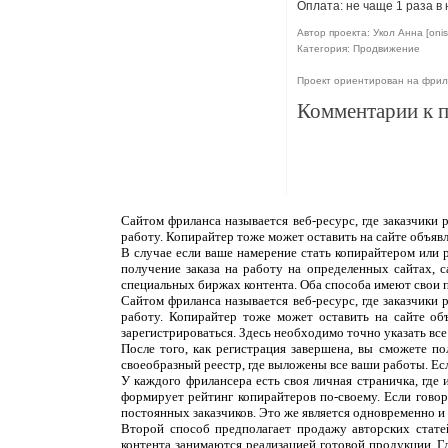
Оплата: не чаще 1 раза в
Автор проекта: Укол Анна [oni
Категория: Продвижение
Проект ориентирован на фрил
Комментарии к 
Сайтом фриланса называется веб-ресурс, где заказчики
работу. Копирайтер тоже может оставить на сайте объяв
В случае если ваше намерение стать копирайтером или 
получение заказа на работу на определенных сайтах, 
специальных биржах контента. Оба способа имеют свои 
Сайтом фриланса называется веб-ресурс, где заказчики
работу. Копирайтер тоже может оставить на сайте об
зарегистрироваться. Здесь необходимо точно указать все
После того, как регистрация завершена, вы сможете п
своеобразный реестр, где выложены все ваши работы. Ес
У каждого фрилансера есть своя личная страничка, где
формирует рейтинг копирайтеров по-своему. Если говор
постоянных заказчиков. Это же является одновременно и н
Второй способ предполагает продажу авторских статей
контента занимаются реализацией готовой продукции. Г