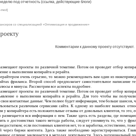
 неделю под отчетность (ссылка, действующие блоги)
s-med]
ансеров со специализацией «Оптимизация и продвижение»
проекту
Комментарии к данному проекту отсутствуют.
 размещают проекты по различной тематике. Потом он проводит отбор копира
ление о выполнении копирайта и рерайта.
рерайтером очень серьезно, то можно рекомендовать вам один из нижеприве
сайтах фриланса. Второй способ предполагает самостоятельное написание т
плюсы и минусы. Рассмотрим все аспекты подробнее.
 размещают проекты по различной тематике. Потом он проводит отбор копира
ъявление о выполнении копирайта и рерайта. Для того чтобы вы получили
 свои контактные данные. Чем полнее будет информация, тем больше шансов, чт
ользоваться различным сервисами сайта. К одному из наиболее важных отно
ли у копирайтера есть положительные отзывы от довольных клиентов, то это, 
 и размещается вся информация о нем. Также здесь есть разделы, где помеща
ить о достоинствах такого метода работы, следует упомянуть то, что у фрил
едостатком; если постоянных клиентов нет, то и заработка, естественно, тоже
 через биржи контента. Здесь также необходимо зарегистрироваться. Гла
лавное отличие заключается в методах деятельности. Здесь потенциальный п