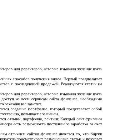
йтеров или рерайтеров, которые изъявили желание взять
денных способов получения заказа. Первый предполагает
екстов с последующей продажей. Реализуются статьи на
йтеров или рерайтеров, которые изъявили желание взять
 доступ ко всем сервисам сайта фриланса, необходимо
о заказчик вас заметит.
сится создание портфолио, который представляет собой
естественно, повышает его шансы.
ются отзывы, портфолио, рейтинг. Каждый сайт фриланса
ансера есть возможность постоянного заработка за счет
.
вным отличием сайтов фриланса является то, что биржи
окупатель просматривает размещенные статьи и покупает