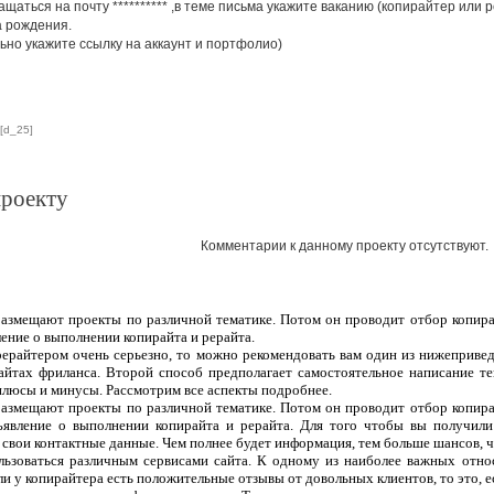
ащаться на почту
**********
,в теме письма укажите ваканию (копирайтер или 
та рождения.
ьно укажите ссылку на аккаунт и портфолио)
[d_25]
проекту
Комментарии к данному проекту отсутствуют.
 размещают проекты по различной тематике. Потом он проводит отбор копира
ление о выполнении копирайта и рерайта.
рерайтером очень серьезно, то можно рекомендовать вам один из нижеприве
сайтах фриланса. Второй способ предполагает самостоятельное написание т
плюсы и минусы. Рассмотрим все аспекты подробнее.
 размещают проекты по различной тематике. Потом он проводит отбор копира
ъявление о выполнении копирайта и рерайта. Для того чтобы вы получили
 свои контактные данные. Чем полнее будет информация, тем больше шансов, чт
ользоваться различным сервисами сайта. К одному из наиболее важных отно
ли у копирайтера есть положительные отзывы от довольных клиентов, то это, 