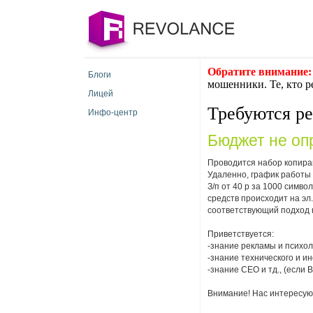
Обратите внимание:
Блоги
мошенники. Те, кто р
Лицей
Требуются р
Инфо-центр
Бюджет не оп
Проводится набор копир
Удаленно, график работы
З/п от 40 р за 1000 симв
средств происходит на эл
соответствующий подход к
Приветствуется:
-знание рекламы и психол
-знание технического и и
-знание СЕО и тд., (если
Внимание! Нас интересуют