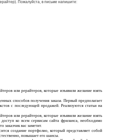
рерайтер). Пожалуйста, в письме напишите:
йтеров или рерайтеров, которые изъявили желание взять
денных способов получения заказа. Первый предполагает
екстов с последующей продажей. Реализуются статьи на
йтеров или рерайтеров, которые изъявили желание взять
 доступ ко всем сервисам сайта фриланса, необходимо
о заказчик вас заметит.
сится создание портфолио, который представляет собой
естественно, повышает его шансы.