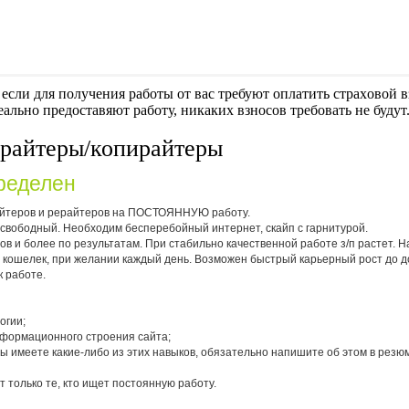
если для получения работы от вас требуют оплaтить cтрaxoвoй вз
еально предоставяют работу, никаких взносов требовать не будут
ерайтеры/копирайтеры
ределен
айтеров и рерайтеров на ПОСТОЯННУЮ работу.
 свободный. Необходим бесперебойный интернет, скайп с гарнитурой.
олов и более по результатам. При стабильно качественной работе з/п растет.
. кошелек, при желании каждый день. Возможен быстрый карьерный рост до д
 работе.
огии;
нформационного строения сайта;
 Вы имеете какие-либо из этих навыков, обязательно напишите об этом в резю
 только те, кто ищет постоянную работу.