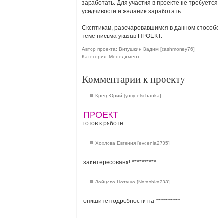
заработать. Для участия в проекте не требуется
усидчивости и желание заработать.
Скептикам, разочаровавшимся в данном способ
теме письма указав ПРОЕКТ.
Автор проекта: Витушкин Вадим [cashmoney76]
Категория: Менеджмент
Комментарии к проекту
Крец Юрий [yuriy-elschanka]
ПРОЕКТ
готов к работе
Хохлова Евгения [evgenia2705]
заинтересована!
**********
Зайцева Наташа [Natashka333]
опишите подробности на
**********