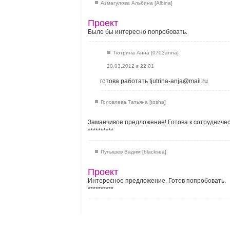
Азмагулова Альбина [Albina]
Проект
Было бы интересно попробовать.
Тютрина Анна [0703anna]
20.03.2012 в 22:01
готова работать tjutrina-anja@mail.ru
Головлева Татьяна [tosha]
Заманчивое предложение! Готова к сотрудничес
**********
Пупышев Вадим [blacksea]
Проект
Интересное предложение. Готов попробовать.
**********