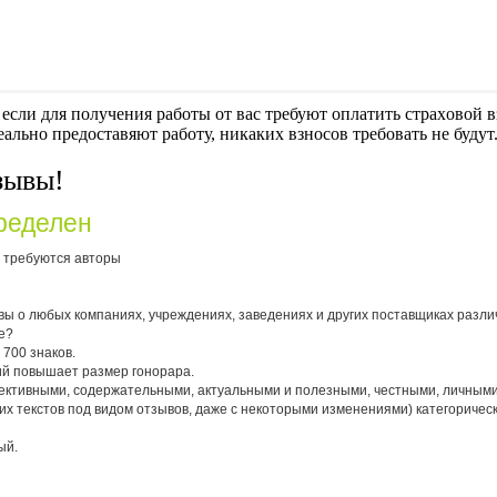
если для получения работы от вас требуют оплaтить cтрaxoвoй вз
еально предоставяют работу, никаких взносов требовать не будут
зывы!
ределен
 требуются авторы
ы о любых компаниях, учреждениях, заведениях и других поставщиках различ
е?
 700 знаков.
й повышает размер гонорара.
ктивными, содержательными, актуальными и полезными, честными, личным
х текстов под видом отзывов, даже с некоторыми изменениями) категоричес
ый.