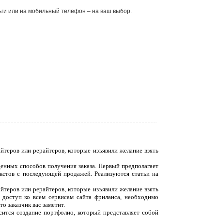
ьги или на мобильный телефон – на ваш выбор.
йтеров или рерайтеров, которые изъявили желание взять
денных способов получения заказа. Первый предполагает
екстов с последующей продажей. Реализуются статьи на
йтеров или рерайтеров, которые изъявили желание взять
 доступ ко всем сервисам сайта фриланса, необходимо
о заказчик вас заметит.
сится создание портфолио, который представляет собой