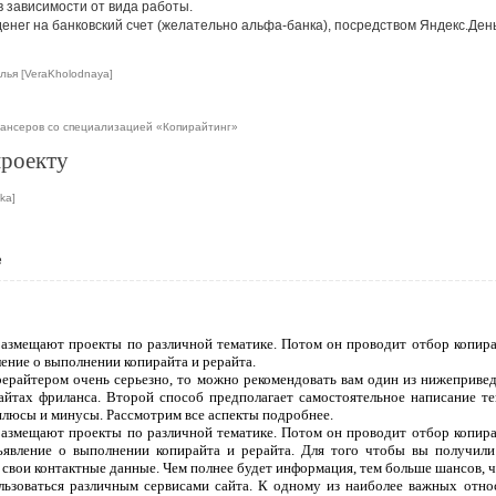
 в зависимости от вида работы.
нег на банковский счет (желательно альфа-банка), посредством Яндекс.Ден
лья [VeraKholodnaya]
ансеров со специализацией «Копирайтинг»
проекту
ka]
е
 размещают проекты по различной тематике. Потом он проводит отбор копира
ление о выполнении копирайта и рерайта.
рерайтером очень серьезно, то можно рекомендовать вам один из нижеприве
сайтах фриланса. Второй способ предполагает самостоятельное написание т
плюсы и минусы. Рассмотрим все аспекты подробнее.
 размещают проекты по различной тематике. Потом он проводит отбор копира
ъявление о выполнении копирайта и рерайта. Для того чтобы вы получили
 свои контактные данные. Чем полнее будет информация, тем больше шансов, чт
ользоваться различным сервисами сайта. К одному из наиболее важных отно