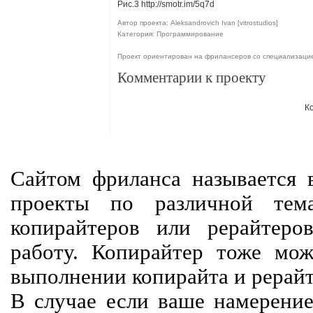
Рис.3 http://smotr.im/5q7d
Автор проекта: Aleksandrovich Ivan [vitrostudios]
Категория: Программирование
Проект ориентирован на фрилансеров со специализаци
Комментарии к проекту
К
Сайтом фриланса называется в
проекты по различной тем
копирайтеров или рерайтеро
работу. Копирайтер тоже мож
выполнении копирайта и рерайт
В случае если ваше намерение