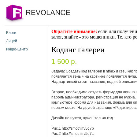
Обратите внимание:
если для получени
Блоги
залог, знайте - это мошенники. Те, кто 
Лицей
Кодинг галереи
Инфо-центр
1 500 p.
Задача: Создать код галереи в html5 и css3 как 
появляется тень + на картинке появляется лупа.
Над картинкой стоит название, под ней описани
Второе, необходимо создать форму для логина 
пароль администратора, регистрация не нужна.
компьютере, форма для названия, форма для опи
первом месте. На другой странице «Редактиров
Дизайн не нужен, нужен только код.
Рис.1 http://smotr.im/5q7b
Рис.2 http://smotr.im/5q7c