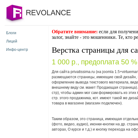
Обратите внимание:
если для получени
Блоги
залог, знайте - это мошенники. Те, кто 
Лицей
Верстка страницы для са
Инфо-центр
1 000 p., предоплата 50 %
Для сайта privatissima.ru (на joomla 1.5+virtue
размещаются страницы, имеющие свой дизайн, э
оформление вывода текстового материала, видео 
внешнему виду см. макет Продающая страница)
стр), чтобы админ мог сам формировать из эти
стр. этого продажника, кот. имеют такой же диза
товара в магазине (магазин подключен).
Таким образом, это страница, имеющая отдельн
(фото, видео, аудио), иконки-кнопки на др. страни
авторах, О курсе и т.д.) и кнопку перехода на о