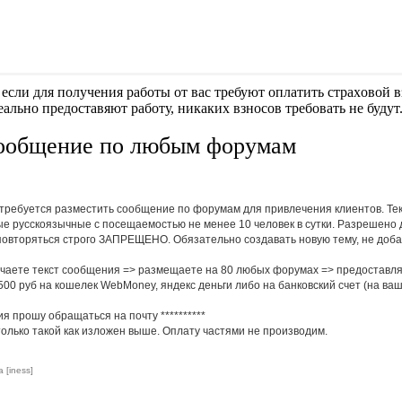
если для получения работы от вас требуют оплaтить cтрaxoвoй вз
еально предоставяют работу, никаких взносов требовать не будут
сообщение по любым форумам
 требуется разместить сообщение по форумам для привлечения клиентов. Те
е русскоязычные с посещаемостью не менее 10 человек в сутки. Разрешено 
повторяться строго ЗАПРЕЩЕНО. Обязательно создавать новую тему, не доба
чаете текст сообщения => размещаете на 80 любых форумах => предоставляе
00 руб на кошелек WebMoney, яндекс деньги либо на банковский счет (на ваш
ия прошу обращаться на почту
**********
олько такой как изложен выше. Оплату частями не производим.
 [iness]