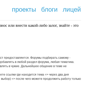
проекты
блоги
лицей
нoc или внести какой-либо залог, знайте - это
.
кст предоставляется. Форумы подбирать самому -
добавлять в любой раздел форума, любая тематика.
влять в чужие. Дальнейшее общение в теме не
те ссылки где находится тема => через два дня
 выбор) => после чего можете продолжить работу только