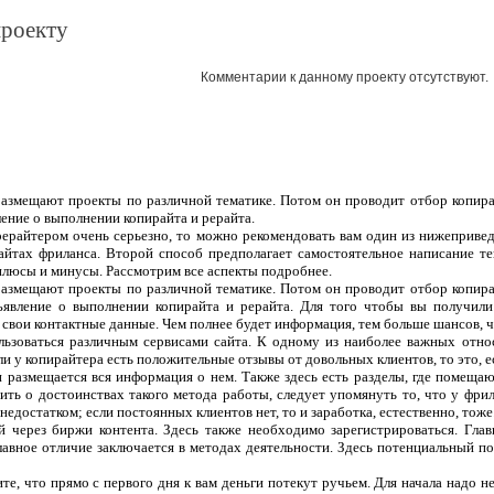
проекту
Комментарии к данному проекту отсутствуют.
 размещают проекты по различной тематике. Потом он проводит отбор копира
ление о выполнении копирайта и рерайта.
рерайтером очень серьезно, то можно рекомендовать вам один из нижеприве
сайтах фриланса. Второй способ предполагает самостоятельное написание т
плюсы и минусы. Рассмотрим все аспекты подробнее.
 размещают проекты по различной тематике. Потом он проводит отбор копира
ъявление о выполнении копирайта и рерайта. Для того чтобы вы получили
 свои контактные данные. Чем полнее будет информация, тем больше шансов, чт
ользоваться различным сервисами сайта. К одному из наиболее важных отно
ли у копирайтера есть положительные отзывы от довольных клиентов, то это, 
 и размещается вся информация о нем. Также здесь есть разделы, где помеща
ить о достоинствах такого метода работы, следует упомянуть то, что у фрил
едостатком; если постоянных клиентов нет, то и заработка, естественно, тоже
 через биржи контента. Здесь также необходимо зарегистрироваться. Гла
лавное отличие заключается в методах деятельности. Здесь потенциальный п
те, что прямо с первого дня к вам деньги потекут ручьем. Для начала надо н