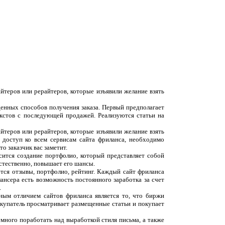
йтеров или рерайтеров, которые изъявили желание взять
денных способов получения заказа. Первый предполагает
екстов с последующей продажей. Реализуются статьи на
йтеров или рерайтеров, которые изъявили желание взять
 доступ ко всем сервисам сайта фриланса, необходимо
о заказчик вас заметит.
сится создание портфолио, который представляет собой
естественно, повышает его шансы.
ются отзывы, портфолио, рейтинг. Каждый сайт фриланса
ансера есть возможность постоянного заработка за счет
.
вным отличием сайтов фриланса является то, что биржи
окупатель просматривает размещенные статьи и покупает
емного поработать над выработкой стиля письма, а также