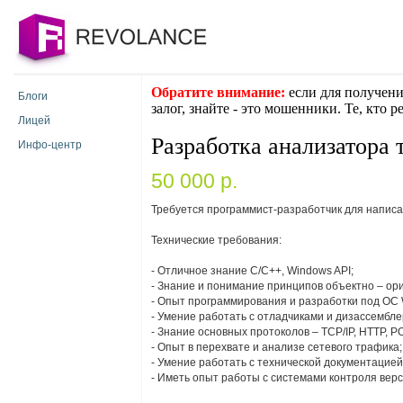
Обратите внимание:
если для получени
Блоги
залог, знайте - это мошенники. Те, кто 
Лицей
Разработка анализатора
Инфо-центр
50 000 p.
Требуется программист-разработчик для напис
Технические требования:
- Отличное знание C/C++, Windows API;
- Знание и понимание принципов объектно – о
- Опыт программирования и разработки под ОС 
- Умение работать с отладчиками и дизассембл
- Знание основных протоколов – TCP/IP, HTTP, P
- Опыт в перехвате и анализе сетевого трафика;
- Умение работать с технической документацией
- Иметь опыт работы с системами контроля верс