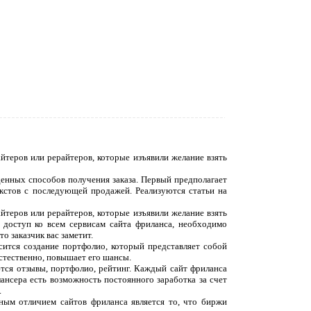
йтеров или рерайтеров, которые изъявили желание взять
денных способов получения заказа. Первый предполагает
екстов с последующей продажей. Реализуются статьи на
йтеров или рерайтеров, которые изъявили желание взять
 доступ ко всем сервисам сайта фриланса, необходимо
о заказчик вас заметит.
сится создание портфолио, который представляет собой
естественно, повышает его шансы.
ются отзывы, портфолио, рейтинг. Каждый сайт фриланса
ансера есть возможность постоянного заработка за счет
.
вным отличием сайтов фриланса является то, что биржи