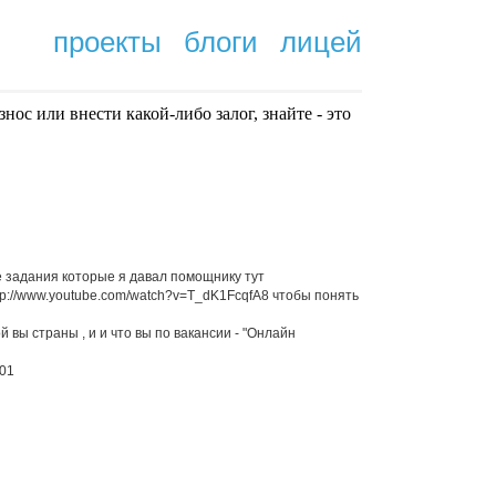
проекты
блоги
лицей
нoc или внести какой-либо залог, знайте - это
.
е задания которые я давал помощнику тут
tp://www.youtube.com/watch?v=T_dK1FcqfA8 чтобы понять
й вы страны , и и что вы по вакансии - "Онлайн
.01