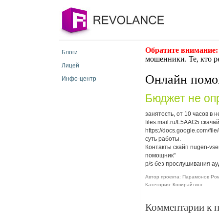
Обратите внимание:
Блоги
мошенники. Те, кто р
Лицей
Онлайн пом
Инфо-центр
Бюджет не оп
занятость, от 10 часов в
files.mail.ru/L5AAG5 ска
https://docs.google.com/fi
суть работы.
Контакты скайп nugen-vsem
помощник"
p/s без прослушивания ау
Автор проекта: Парамонов Рома
Категория: Копирайтинг
Комментарии к 