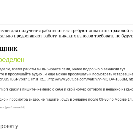
если для получения работы от вас требуют оплaтить cтрaxoвoй вз
еально предоставяют работу, никаких взносов требовать не будут
ощник
ределен
 неделю, время работы вы выбираете сами, более подробно о вакансии тут
чайте и прослушайте аудио . И еще можно прослушать и посмотреть устаревши
le/d/0B5TLGPVblznCTmJFTz...
, http://www.youtube.com/watch?v=MQIDA-166BM, ht
 p/s сразу в пишите- немного о себе и свой номер сотового и неважно из како
дио и просмотра видео, не пишите , буду в онлайне после 09-30 по Москве 14
н [parfum-sochi]
проекту