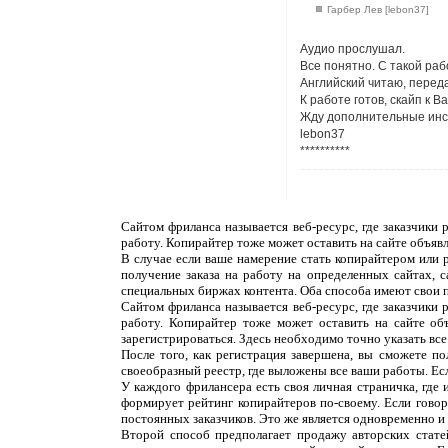
Гарбер Лев [lebon37]
Аудио прослушал.
Все понятно. С такой раб
Английский читаю, передат
К работе готов, скайп к В
Жду дополнительные инст
lebon37
**********
Сайтом фриланса называется веб-ресурс, где заказчики
работу. Копирайтер тоже может оставить на сайте объяв
В случае если ваше намерение стать копирайтером или 
получение заказа на работу на определенных сайтах, 
специальных биржах контента. Оба способа имеют свои 
Сайтом фриланса называется веб-ресурс, где заказчики
работу. Копирайтер тоже может оставить на сайте об
зарегистрироваться. Здесь необходимо точно указать все
После того, как регистрация завершена, вы сможете п
своеобразный реестр, где выложены все ваши работы. Ес
У каждого фрилансера есть своя личная страничка, где
формирует рейтинг копирайтеров по-своему. Если говор
постоянных заказчиков. Это же является одновременно и н
Второй способ предполагает продажу авторских статей