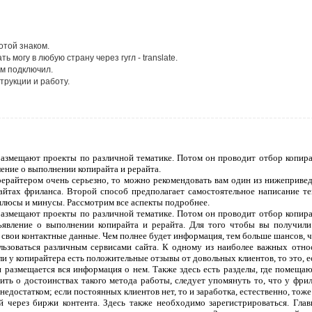
отой знаком.
ь могу в любую страну через гугл - translate.
ам подключил.
рукции и работу.
 размещают проекты по различной тематике. Потом он проводит отбор копира
ление о выполнении копирайта и рерайта.
рерайтером очень серьезно, то можно рекомендовать вам один из нижеприве
сайтах фриланса. Второй способ предполагает самостоятельное написание т
плюсы и минусы. Рассмотрим все аспекты подробнее.
 размещают проекты по различной тематике. Потом он проводит отбор копира
ъявление о выполнении копирайта и рерайта. Для того чтобы вы получили
 свои контактные данные. Чем полнее будет информация, тем больше шансов, чт
ользоваться различным сервисами сайта. К одному из наиболее важных отно
ли у копирайтера есть положительные отзывы от довольных клиентов, то это, 
 и размещается вся информация о нем. Также здесь есть разделы, где помеща
ить о достоинствах такого метода работы, следует упомянуть то, что у фрил
едостатком; если постоянных клиентов нет, то и заработка, естественно, тоже
 через биржи контента. Здесь также необходимо зарегистрироваться. Гла