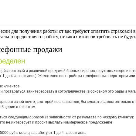
если для получения работы от вас требуют оплaтить cтрaxoвoй вз
еально предоставяют работу, никаких взносов требовать не будут
лефонные продажи
ределен
щейся оптовой и розничной продажей барных сиропов, фруктовых пюре и гот
от 1 до 4 часов в день). Желателен опыт работы телефонным оператором ил
х клиентов.
и постараться заинтересовать в сотрудничестве.(в основном это бары и маг
корпоративной почте, с которой после звонков, Вы сможете самостоятельно 
общение с клиентом.
ься следующим образом (в зависимости от результата по каждому клиенту):
го это не интересует и просит выслать коммерческое предложение
000 руб в месяц за работу от 1 до 4 часов в день