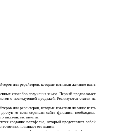
йтеров или рерайтеров, которые изъявили желание взять
денных способов получения заказа. Первый предполагает
екстов с последующей продажей. Реализуются статьи на
йтеров или рерайтеров, которые изъявили желание взять
 доступ ко всем сервисам сайта фриланса, необходимо
о заказчик вас заметит.
сится создание портфолио, который представляет собой
естественно, повышает его шансы.