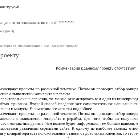
арантируем!
цию готов рассказать по e-mail:
**********
 [Igor-B]
лансеров со специализацией «Менеджмент продаж»
проекту
Комментарии к данному проекту отсутствуют.
 размещают проекты по различной тематике. Потом он проводит отбор копира
ление о выполнении копирайта и рерайта.
рерайтером очень серьезно, то можно рекомендовать вам один из нижеприве
сайтах фриланса. Второй способ предполагает самостоятельное написание т
плюсы и минусы. Рассмотрим все аспекты подробнее.
 размещают проекты по различной тематике. Потом он проводит отбор копира
ъявление о выполнении копирайта и рерайта. Для того чтобы вы получили
 свои контактные данные. Чем полнее будет информация, тем больше шансов, чт
ользоваться различным сервисами сайта. К одному из наиболее важных отно
ли у копирайтера есть положительные отзывы от довольных клиентов, то это, 