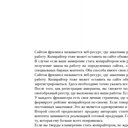
Сайтом фриланса называется веб-ресурс, где заказчики
работу. Копирайтер тоже может оставить на сайте объяв
В случае если ваше намерение стать копирайтером или 
получение заказа на работу на определенных сайтах, 
специальных биржах контента. Оба способа имеют свои 
Сайтом фриланса называется веб-ресурс, где заказчики
работу. Копирайтер тоже может оставить на сайте об
зарегистрироваться. Здесь необходимо точно указать все
После того, как регистрация завершена, вы сможете п
своеобразный реестр, где выложены все ваши работы. Ес
У каждого фрилансера есть своя личная страничка, где
формирует рейтинг копирайтеров по-своему. Если говор
постоянных заказчиков. Это же является одновременно и н
Второй способ предполагает продажу авторских статей
контента занимаются реализацией готовой продукции. Г
ту, которая ему больше всего понравилась.
Если вы тверды в намерении стать копирайтером, не жди