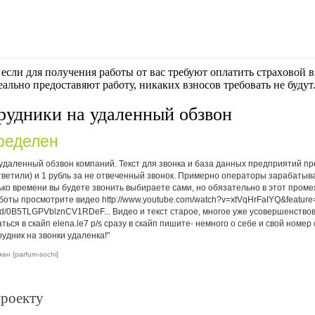
если для получения работы от вас требуют оплaтить cтрaxoвoй вз
еально предоставяют работу, никаких взносов требовать не будут
рудники на удаленный обзвон
ределен
удаленный обзвон компаний. Текст для звонка и база данных предприятий пр
ответили) и 1 рубль за не отвеченный звонок. Примерно операторы зарабатыв
ько времени вы будете звонить выбираете сами, но обязательно в этот промеж
аботы просмотрите видео http://www.youtube.com/watch?v=xtVqHrFaIYQ&feature
ile/d/0B5TLGPVblznCV1RDeF...
Видео и текст старое, многое уже усовершенствов
ься в скайп elena.le7 p/s сразу в скайп пишите- немного о себе и свой номер 
рудник на звонки удаленка!"
н [parfum-sochi]
проекту