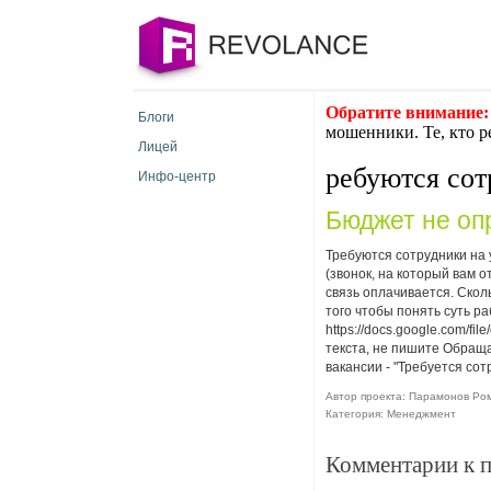
Обратите внимание:
Блоги
мошенники. Те, кто р
Лицей
ребуются сот
Инфо-центр
Бюджет не оп
Требуются сотрудники на 
(звонок, на который вам 
связь оплачивается. Скол
того чтобы понять суть р
https://docs.google.com/f
текста, не пишите Обращат
вакансии - "Требуется сот
Автор проекта: Парамонов Рома
Категория: Менеджмент
Комментарии к 