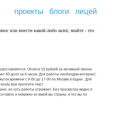
проекты
блоги
лицей
нoc или внести какой-либо залог, знайте - это
.
едоставляются. Оплата 10 рублей за активный звонок
ает 60 долл за 6 часов. Для работы необходим интернет,
уток времени с 9-00 до 17-00 по Москве в будни . Для
=youtu.beи прочтите текст
ано, но суть работы отражает. Без просмотра видео и
сотового и неважно из какой вы страны, и что вы по