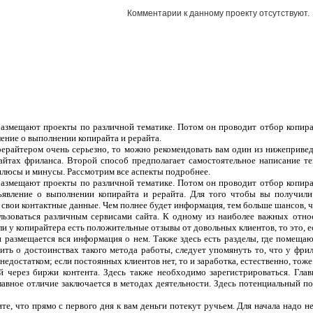
Комментарии к данному проекту отсутствуют.
 размещают проекты по различной тематике. Потом он проводит отбор копира
ление о выполнении копирайта и рерайта.
рерайтером очень серьезно, то можно рекомендовать вам один из нижеприве
сайтах фриланса. Второй способ предполагает самостоятельное написание т
плюсы и минусы. Рассмотрим все аспекты подробнее.
 размещают проекты по различной тематике. Потом он проводит отбор копира
ъявление о выполнении копирайта и рерайта. Для того чтобы вы получили
 свои контактные данные. Чем полнее будет информация, тем больше шансов, чт
ользоваться различным сервисами сайта. К одному из наиболее важных отно
ли у копирайтера есть положительные отзывы от довольных клиентов, то это, 
 и размещается вся информация о нем. Также здесь есть разделы, где помеща
ить о достоинствах такого метода работы, следует упомянуть то, что у фрил
едостатком; если постоянных клиентов нет, то и заработка, естественно, тоже
 через биржи контента. Здесь также необходимо зарегистрироваться. Гла
лавное отличие заключается в методах деятельности. Здесь потенциальный п
те, что прямо с первого дня к вам деньги потекут ручьем. Для начала надо н