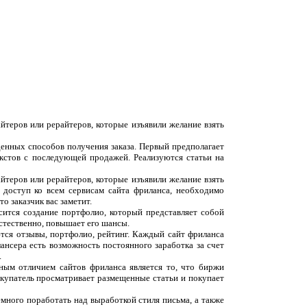
йтеров или рерайтеров, которые изъявили желание взять
денных способов получения заказа. Первый предполагает
екстов с последующей продажей. Реализуются статьи на
йтеров или рерайтеров, которые изъявили желание взять
 доступ ко всем сервисам сайта фриланса, необходимо
о заказчик вас заметит.
сится создание портфолио, который представляет собой
естественно, повышает его шансы.
ются отзывы, портфолио, рейтинг. Каждый сайт фриланса
ансера есть возможность постоянного заработка за счет
.
вным отличием сайтов фриланса является то, что биржи
окупатель просматривает размещенные статьи и покупает
емного поработать над выработкой стиля письма, а также