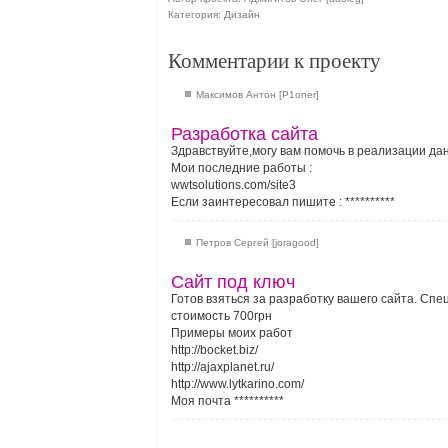
Категория: Дизайн
Комментарии к проекту
Максимов Антон [P1oner]
Разработка сайта
Здравствуйте,могу вам помочь в реализации дан
Мои последние работы :
wwtsolutions.com/site3
Если заинтересовал пишите :
**********
Петров Сергей [joragood]
Сайт под ключ
Готов взяться за разработку вашего сайта. Сп
стоимость 700грн
Примеры моих работ
http://bocket.biz/
http://ajaxplanet.ru/
http://www.lytkarino.com/
Моя почта
**********