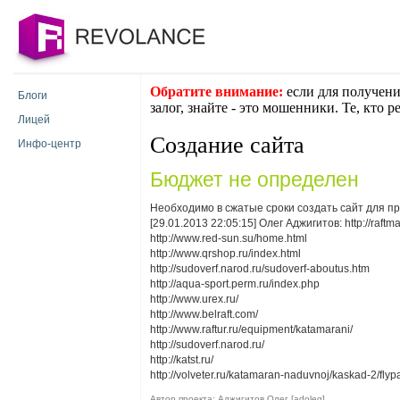
Обратите внимание:
если для получени
Блоги
залог, знайте - это мошенники. Те, кто 
Лицей
Создание сайта
Инфо-центр
Бюджет не определен
Необходимо в сжатые сроки создать сайт для п
[29.01.2013 22:05:15] Олег Аджигитов: http://raftm
http://www.red-sun.su/home.html
http://www.qrshop.ru/index.html
http://sudoverf.narod.ru/sudoverf-aboutus.htm
http://aqua-sport.perm.ru/index.php
http://www.urex.ru/
http://www.belraft.com/
http://www.raftur.ru/equipment/katamarani/
http://sudoverf.narod.ru/
http://katst.ru/
http://volveter.ru/katamaran-naduvnoj/kaskad-2/flypa
Автор проекта: Аджигитов Олег [adoleg]