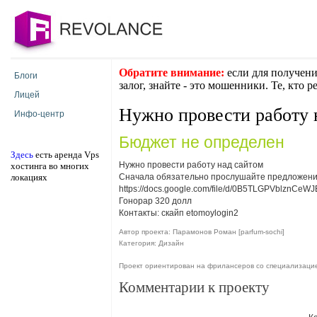
Обратите внимание:
если для получени
Блоги
залог, знайте - это мошенники. Те, кто 
Лицей
Нужно провести работу 
Инфо-центр
Бюджет не определен
Здесь
есть аренда Vps
Нужно провести работу над сайтом
хостинга во многих
локациях
Сначала обязательно прослушайте предложени
https://docs.google.com/file/d/0B5TLGPVblznCeWJE
Гонорар 320 долл
Контакты: скайп etomoylogin2
Автор проекта: Парамонов Роман [parfum-sochi]
Категория: Дизайн
Проект ориентирован на фрилансеров со специализаци
Комментарии к проекту