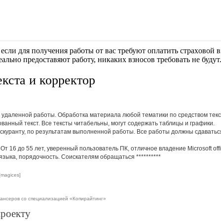
если для получения работы от вас требуют оплaтить cтрaxoвoй вз
еально предоставяют работу, никаких взносов требовать не будут
кста и корректор
 удаленной работы. Обработка материала любой тематики по средством текс
ванный текст. Все тексты читабельны, могут содержать таблицы и графики.
скуранту, по результатам выполненной работы. Все работы должны сдаваться
т 16 до 55 лет, уверенный пользователь ПК, отличное владение Microsoft offi
 языка, порядочность. Соискателям обращаться
**********
[magices]
ансеров со специализацией «Копирайтинг»
проекту