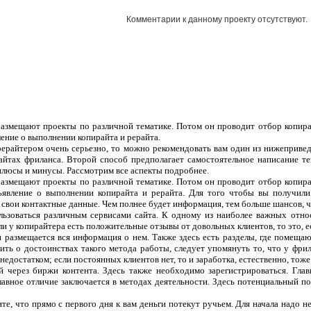
Комментарии к данному проекту отсутствуют.
 размещают проекты по различной тематике. Потом он проводит отбор копира
ление о выполнении копирайта и рерайта.
рерайтером очень серьезно, то можно рекомендовать вам один из нижеприве
сайтах фриланса. Второй способ предполагает самостоятельное написание т
плюсы и минусы. Рассмотрим все аспекты подробнее.
 размещают проекты по различной тематике. Потом он проводит отбор копира
ъявление о выполнении копирайта и рерайта. Для того чтобы вы получили
 свои контактные данные. Чем полнее будет информация, тем больше шансов, чт
ользоваться различным сервисами сайта. К одному из наиболее важных отно
ли у копирайтера есть положительные отзывы от довольных клиентов, то это, 
 и размещается вся информация о нем. Также здесь есть разделы, где помеща
ить о достоинствах такого метода работы, следует упомянуть то, что у фрил
едостатком; если постоянных клиентов нет, то и заработка, естественно, тоже
 через биржи контента. Здесь также необходимо зарегистрироваться. Гла
лавное отличие заключается в методах деятельности. Здесь потенциальный п
те, что прямо с первого дня к вам деньги потекут ручьем. Для начала надо н