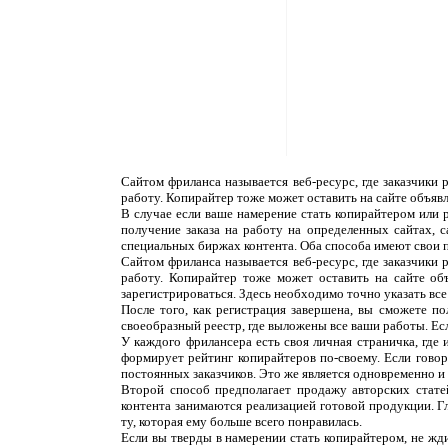
Сайтом фриланса называется веб-ресурс, где заказчики
работу. Копирайтер тоже может оставить на сайте объяв
В случае если ваше намерение стать копирайтером или 
получение заказа на работу на определенных сайтах, 
специальных биржах контента. Оба способа имеют свои 
Сайтом фриланса называется веб-ресурс, где заказчики
работу. Копирайтер тоже может оставить на сайте об
зарегистрироваться. Здесь необходимо точно указать все
После того, как регистрация завершена, вы сможете п
своеобразный реестр, где выложены все ваши работы. Ес
У каждого фрилансера есть своя личная страничка, где
формирует рейтинг копирайтеров по-своему. Если говор
постоянных заказчиков. Это же является одновременно и н
Второй способ предполагает продажу авторских статей
контента занимаются реализацией готовой продукции. Г
ту, которая ему больше всего понравилась.
Если вы тверды в намерении стать копирайтером, не жди