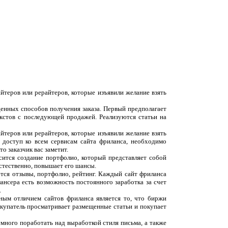
йтеров или рерайтеров, которые изъявили желание взять
денных способов получения заказа. Первый предполагает
екстов с последующей продажей. Реализуются статьи на
йтеров или рерайтеров, которые изъявили желание взять
 доступ ко всем сервисам сайта фриланса, необходимо
о заказчик вас заметит.
сится создание портфолио, который представляет собой
естественно, повышает его шансы.
ются отзывы, портфолио, рейтинг. Каждый сайт фриланса
ансера есть возможность постоянного заработка за счет
.
вным отличием сайтов фриланса является то, что биржи
окупатель просматривает размещенные статьи и покупает
емного поработать над выработкой стиля письма, а также