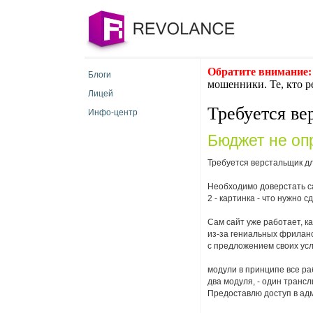
Обратите внимание:
Блоги
мошенники. Те, кто р
Лицей
Требуется ве
Инфо-центр
Бюджет не оп
Требуется верстальщик д
Необходимо доверстать сайт
2 - картинка - что нужно с
Сам сайт уже работает, к
из-за гениальных фрилан
с предложением своих услу
модули в принципе все ра
два модуля, - один транс
Предоставлю доступ в адм