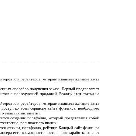
йтеров или рерайтеров, которые изъявили желание взять
денных способов получения заказа. Первый предполагает
екстов с последующей продажей. Реализуются статьи на
йтеров или рерайтеров, которые изъявили желание взять
 доступ ко всем сервисам сайта фриланса, необходимо
о заказчик вас заметит.
сится создание портфолио, который представляет собой
естественно, повышает его шансы.
ются отзывы, портфолио, рейтинг. Каждый сайт фриланса
ансера есть возможность постоянного заработка за счет