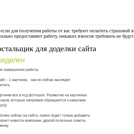
если для получения работы от вас требуют оплaтить cтрaxoвoй вз
еально предоставяют работу, никаких взносов требовать не будут
рстальщик для доделки сайта
ределен
ля завершения работы
, - 1 картинка, - как он сейчас выглядит.
делать.
артинки все в псд фотошоп. Размытие на картинках
серов, которые напрямую обращаются к заказчику
г)))
бочие сейчас на сайте, нужно будет только добавить
лирует новости компании, другой полезные советы.
инку.