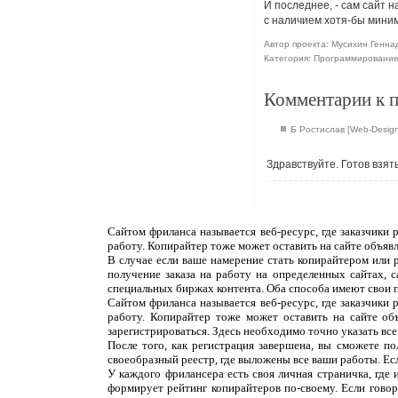
И последнее, - сам сайт 
с наличием хотя-бы мини
Автор проекта: Мусихин Геннад
Категория: Программировани
Комментарии к 
Б Ростислав [Web-Design
Здравствуйте. Готов взять
Сайтом фриланса называется веб-ресурс, где заказчики
работу. Копирайтер тоже может оставить на сайте объяв
В случае если ваше намерение стать копирайтером или 
получение заказа на работу на определенных сайтах, 
специальных биржах контента. Оба способа имеют свои 
Сайтом фриланса называется веб-ресурс, где заказчики
работу. Копирайтер тоже может оставить на сайте об
зарегистрироваться. Здесь необходимо точно указать все
После того, как регистрация завершена, вы сможете п
своеобразный реестр, где выложены все ваши работы. Ес
У каждого фрилансера есть своя личная страничка, где
формирует рейтинг копирайтеров по-своему. Если говор