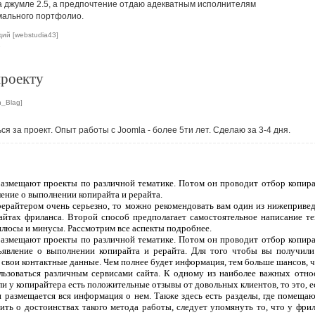
на джумле 2.5, а предпочтение отдаю адекватным исполнителям
мального портфолио.
ий [webstudia43]
е
проекту
_Blag]
ся за проект. Опыт работы с Joomla - более 5ти лет. Сделаю за 3-4 дня.
 размещают проекты по различной тематике. Потом он проводит отбор копира
ление о выполнении копирайта и рерайта.
рерайтером очень серьезно, то можно рекомендовать вам один из нижеприве
сайтах фриланса. Второй способ предполагает самостоятельное написание т
плюсы и минусы. Рассмотрим все аспекты подробнее.
 размещают проекты по различной тематике. Потом он проводит отбор копира
ъявление о выполнении копирайта и рерайта. Для того чтобы вы получили
 свои контактные данные. Чем полнее будет информация, тем больше шансов, чт
ользоваться различным сервисами сайта. К одному из наиболее важных отно
ли у копирайтера есть положительные отзывы от довольных клиентов, то это, 
 и размещается вся информация о нем. Также здесь есть разделы, где помеща
ить о достоинствах такого метода работы, следует упомянуть то, что у фрил