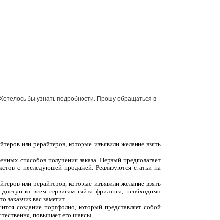
 Хотелось бы узнать подробности. Прошу обращаться в
йтеров или рерайтеров, которые изъявили желание взять
денных способов получения заказа. Первый предполагает
екстов с последующей продажей. Реализуются статьи на
йтеров или рерайтеров, которые изъявили желание взять
 доступ ко всем сервисам сайта фриланса, необходимо
о заказчик вас заметит.
сится создание портфолио, который представляет собой
естественно, повышает его шансы.