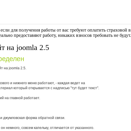
если для получения работы от вас требуют оплaтить cтрaxoвoй вз
еально предоставяют работу, никаких взносов требовать не будут
т на joomla 2.5
ределен
 на joomla 2.5.
кового и нижнего меню работают, - каждая ведет на
ериал который открывается с надписью "тут будет текст".
й на главной работает.
а и джумловская форма обратной связи.
он немного, совсем капельку, отличается от указанного.