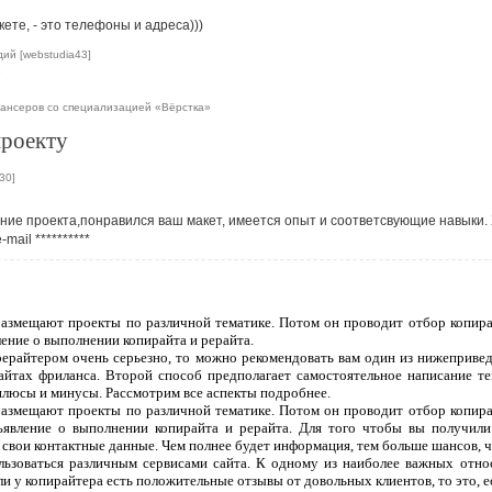
кете, - это телефоны и адреса)))
ий [webstudia43]
е
ансеров со специализацией «Вёрстка»
проекту
30]
ение проекта,понравился ваш макет, имеется опыт и соответсвующие навыки.
e-mail
**********
 размещают проекты по различной тематике. Потом он проводит отбор копира
ление о выполнении копирайта и рерайта.
рерайтером очень серьезно, то можно рекомендовать вам один из нижеприве
сайтах фриланса. Второй способ предполагает самостоятельное написание т
плюсы и минусы. Рассмотрим все аспекты подробнее.
 размещают проекты по различной тематике. Потом он проводит отбор копира
ъявление о выполнении копирайта и рерайта. Для того чтобы вы получили
 свои контактные данные. Чем полнее будет информация, тем больше шансов, чт
ользоваться различным сервисами сайта. К одному из наиболее важных отно
ли у копирайтера есть положительные отзывы от довольных клиентов, то это, 