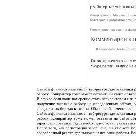
p.s. Затертые места на ма
Автор проекта: Мусихин Геннад
Категория: Программировани
Проект ориентирован на фрил
Комментарии к 
Perevyazkin Nikita [Peretz
Готов взяться за выполн
Skype peretz_30 либо на 
Сайтом фриланса называется веб-ресурс, где заказчики
работу. Копирайтер тоже может оставить на сайте объяв
В случае если ваше намерение стать копирайтером или 
получение заказа на работу на определенных сайтах, 
специальных биржах контента. Оба способа имеют свои 
Сайтом фриланса называется веб-ресурс, где заказчики
работу. Копирайтер тоже может оставить на сайте об
зарегистрироваться. Здесь необходимо точно указать все
После того, как регистрация завершена, вы сможете п
своеобразный реестр, где выложены все ваши работы. Ес