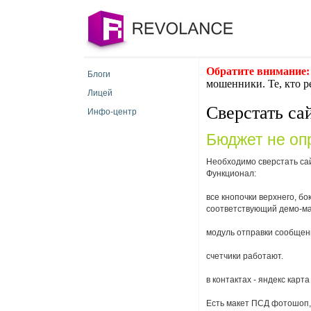
Обратите внимание:
Блоги
мошенники. Те, кто р
Лицей
Сверстать сай
Инфо-центр
Бюджет не оп
Необходимо сверстать сайт
Функционал:
все кнопочки верхнего, бо
соответствующий демо-мат
модуль отправки сообщени
счетчики работают.
в контактах - яндекс карт
Есть макет ПСД фотошоп, 