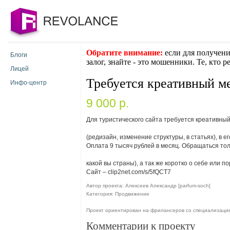
Обратите внимание:
если для получени
Блоги
залог, знайте - это мошенники. Те, кто 
Лицей
Требуется креативный м
Инфо-центр
9 000 p.
Для туристического сайта требуется креативный
(редизайн, изменение структуры, в статьях), в 
Оплата 9 тысяч рублей в месяц. Обращаться толь
какой вы страны), а так же коротко о себе или п
Сайт – clip2net.com/s/5fQCT7
Автор проекта: Алексеев Александр [parfum-soch]
Категория: Продвижение
Проект ориентирован на фрилансеров со специализаци
Комментарии к проекту