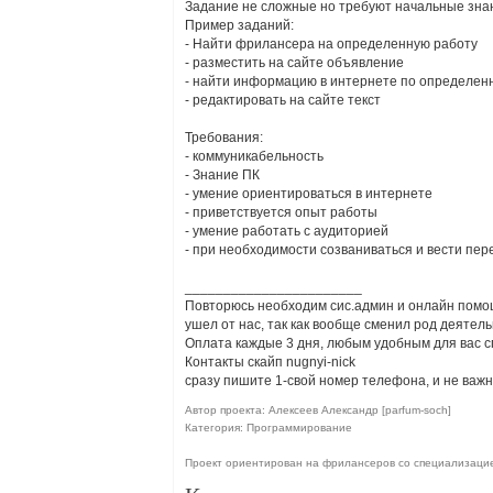
Задание не сложные но требуют начальные знан
Пример заданий:
- Найти фрилансера на определенную работу
- разместить на сайте объявление
- найти информацию в интернете по определен
- редактировать на сайте текст
Требования:
- коммуникабельность
- Знание ПК
- умение ориентироваться в интернете
- приветствуется опыт работы
- умение работать с аудиторией
- при необходимости созваниваться и вести пер
_______________________
Повторюсь необходим сис.админ и онлайн помощ
ушел от нас, так как вообще сменил род деятель
Оплата каждые 3 дня, любым удобным для вас с
Контакты скайп nugnyi-nick
сразу пишите 1-свой номер телефона, и не важн
Автор проекта: Алексеев Александр [parfum-soch]
Категория: Программирование
Проект ориентирован на фрилансеров со специализац