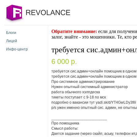
Обратите внимание:
если для получени
Блоги
залог, знайте - это мошенники. Те, кто 
Лицей
требуется сис.админ+он
Инфо-центр
6 000 p.
требуется сис.админ+онлайн помощник в одном
требуется сис.админ+онлайн помощник в одном
Про системное администрирование
Нужен опытный системный администратор
работа обычного хэлпдеска
тикеты поступает с 9-18 по мск
подробно о вакансии тут yadi.sk/d/YT4GwLDy3fili
p/s yжен именно опытный сис. админ, не опытны
__________________________
Про помощника
Смысл работы:
Дается задание (через скайп, аську, телефон ит