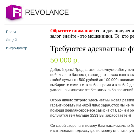
Обратите внимание:
если для получени
Блоги
залог, знайте - это мошенники. Те, кто 
Лицей
Требуются адекватные 
Инфо-центр
50 000 p.
Добрый день! Предлагаю несложную работу точне
небольшого бизнеса,а с каждого заказа ваш вых
любой суммы от 500 рублей до 100.000 взависимо
выбираете сами-т.е. в любое время и в любой д
удаленно и конечно же без каких либо вложений
Особо ничего хитрого здесь нет,мы новая разв
гарантировать им какой либо заработок мы не мо
помощи фрилансеров-все зависит от Вас-чем бо
получатся тем больше $$$$ Вы заработаете)))
Со своей стороны я помогу Вам максисмально 
и каталогами,подскажу где по моему мнению луч