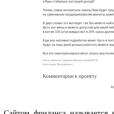
и Ваш стабильно растущей доход!!!
Теперь самое интересное заказы Вам будит пр
на сувенирную продукцию(брелки,магниты,зажиг
В двух словах это выглядит так: Вы можете най
фото его жены,а можете допустим для какой-нибу
в кол-ве 100 штук каждых-вот и 20% сразу други
Еще раз напомню подработка может быть и пост
будут на пару дней дольше,работать можете когда
Все кто заинтересовался могут узнать всю бо
Автор проекта: Сидоров Михаил [angel2013]
Категория: Менеджмент
Комментарии к проекту
К
Сайтом фриланса называется в