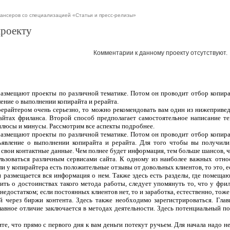
ансеров со специализацией «Статьи и пресс-релизы»
проекту
Комментарии к данному проекту отсутствуют.
 размещают проекты по различной тематике. Потом он проводит отбор копира
ление о выполнении копирайта и рерайта.
рерайтером очень серьезно, то можно рекомендовать вам один из нижеприве
сайтах фриланса. Второй способ предполагает самостоятельное написание т
плюсы и минусы. Рассмотрим все аспекты подробнее.
 размещают проекты по различной тематике. Потом он проводит отбор копира
ъявление о выполнении копирайта и рерайта. Для того чтобы вы получили
 свои контактные данные. Чем полнее будет информация, тем больше шансов, чт
ользоваться различным сервисами сайта. К одному из наиболее важных отно
ли у копирайтера есть положительные отзывы от довольных клиентов, то это, 
 и размещается вся информация о нем. Также здесь есть разделы, где помеща
ить о достоинствах такого метода работы, следует упомянуть то, что у фрил
едостатком; если постоянных клиентов нет, то и заработка, естественно, тоже
 через биржи контента. Здесь также необходимо зарегистрироваться. Гла
лавное отличие заключается в методах деятельности. Здесь потенциальный п
те, что прямо с первого дня к вам деньги потекут ручьем. Для начала надо н