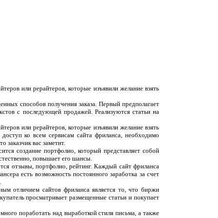
йтеров или рерайтеров, которые изъявили желание взять
денных способов получения заказа. Первый предполагает
екстов с последующей продажей. Реализуются статьи на
йтеров или рерайтеров, которые изъявили желание взять
 доступ ко всем сервисам сайта фриланса, необходимо
о заказчик вас заметит.
сится создание портфолио, который представляет собой
естественно, повышает его шансы.
ются отзывы, портфолио, рейтинг. Каждый сайт фриланса
ансера есть возможность постоянного заработка за счет
.
вным отличием сайтов фриланса является то, что биржи
окупатель просматривает размещенные статьи и покупает
емного поработать над выработкой стиля письма, а также