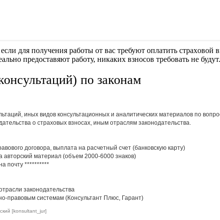
если для получения работы от вас требуют оплaтить cтрaxoвoй вз
еально предоставяют работу, никаких взносов требовать не будут
(консультаций) по законам
льтаций, иных видов консультационных и аналитических материалов по вопро
дательства о страховых взносах, иным отраслям законодательства.
авового договора, выплата на расчетный счет (банковскую карту)
за авторский материал (объем 2000-6000 знаков)
на почту
**********
отрасли законодательства
чно-правовым системам (Консультант Плюс, Гарант)
ий [konsultant_jur]