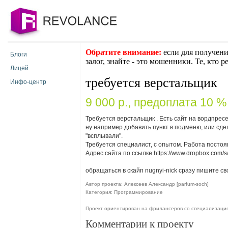
Обратите внимание:
если для получени
Блоги
залог, знайте - это мошенники. Те, кто 
Лицей
требуется верстальщик
Инфо-центр
9 000 p., предоплата 10 %
Требуется верстальщик . Есть сайт на вордпресе
ну например добавить пункт в подменю, или сд
"всплывали".
Требуется специалист, с опытом. Работа посто
Адрес сайта по ссылке
https://www.dropbox.co
обращаться в скайп nugnyi-nick сразу пишите св
Автор проекта: Алексеев Александр [parfum-soch]
Категория: Программирование
Проект ориентирован на фрилансеров со специализаци
Комментарии к проекту