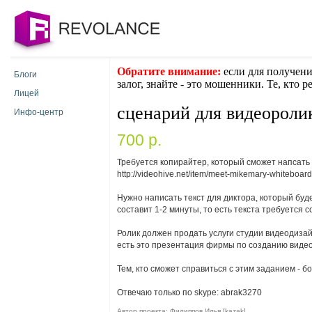
Обратите внимание:
если для получени
Блоги
залог, знайте - это мошенники. Те, кто 
Лицей
сценарий для видеороли
Инфо-центр
700 p.
Требуется копирайтер, который сможет напсать
http://videohive.net/item/meet-mikemary-whiteboa
Нужно написать текст для диктора, который буд
составит 1-2 минуты, то есть текста требуется с
Ролик должен продать услуги студии видеодизай
есть это презентация фирмы по созданию видео
Тем, кто сможет справиться с этим заданием - б
Отвечаю только по skype: abrak3270
Автор проекта: Филиппов Илья [kazak]