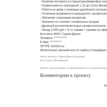
- Наличие интернета и гарнитуры(микрофон ноут
- График работы свободный: с 10 до 21(по Моск
- Работа из дома с помощью удалённого коллц
- Отличные возможности карьерного‚ профессио
- Обучение страховым продуктам
- Тренинги по технике телефонных продаж
- Дружный коллектив молодых профессионалов
- Оклад 3 000 руб + % от заявки + премии за эф
Контакты ФИО: Сурков Данил
Телефон: ***********
E-Mail:
**********
SKYPE: kanzlei.su
Желательно связываться по скайпу и предварит
Автор проекта: Сурков Данил [insdata]
Категория: Менеджмент
Проект ориентирован на фрилансеров со специализац
Комментарии к проекту
К