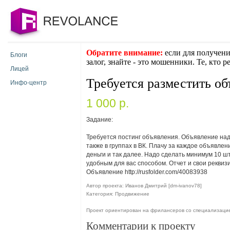
Обратите внимание:
если для получени
Блоги
залог, знайте - это мошенники. Те, кто 
Лицей
Требуется разместить об
Инфо-центр
1 000 p.
Задание:
Требуется постинг объявления. Объявление над
также в группах в ВК. Плачу за каждое объявле
деньги и так далее. Надо сделать минимум 10 ш
удобным для вас способом. Отчет и свои рекви
Объявление http://rusfolder.com/40083938
Автор проекта: Иванов Дмитрий [dm-ivanov78]
Категория: Продвижение
Проект ориентирован на фрилансеров со специализаци
Комментарии к проекту