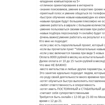
-владение компьютером на 5+
-отличное ориентирование в интернете
-знание поисковиков, умение в короткие срок
-приятный голос и умение общаться по телефон
-быстрое обучение новым навыкам(один из клю
-навыки продаж будут большим плюсом(но не о
-умение работать в аврале с большим количест
-умение пользоваться своими мозгами при рабо
-навык подбора персонала(в тч онлайн) будет 
-[очень важно] умение работать на результат 
Кто мне не подходит:
-если у вас есть параллельный проект, который 
-если вы прочитали пункт ""обязательные навыки
-если у вас включается паника при виде 5 новых
Оплата 8000 рублей в месяц на испытательный 
Далее оплата от 10 до 15 тысяч рублей в меся
Что мне НЕ ВАЖНО:
-место жительства и любые другие параметры, к
Это занятие идеально подходит людям, которые
-по роду своей деятельности много времени про
-хотят обучиться быстро выполнять поставленн
-любят ответственность и оперативность
-хотят иметь ПОСТОЯННЫЙ и СТАБИЛЬНЫЙ дохо
-считают себя суперответственными
Требуется быть онлайн с 12-00 до 21-00 по Мос
время с 12 до 21.