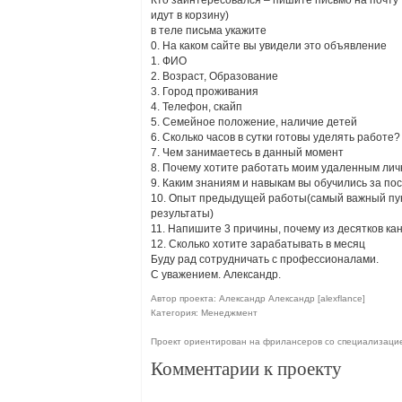
Кто заинтересовался – пишите письмо на почту
идут в корзину)
в теле письма укажите
0. На каком сайте вы увидели это объявление
1. ФИО
2. Возраст, Образование
3. Город проживания
4. Телефон, скайп
5. Семейное положение, наличие детей
6. Сколько часов в сутки готовы уделять работе
7. Чем занимаетесь в данный момент
8. Почему хотите работать моим удаленным л
9. Каким знаниям и навыкам вы обучились за по
10. Опыт предыдущей работы(самый важный пун
результаты)
11. Напишите 3 причины, почему из десятков ка
12. Сколько хотите зарабатывать в месяц
Буду рад сотрудничать с профессионалами.
С уважением. Александр.
Автор проекта: Александр Александр [alexflance]
Категория: Менеджмент
Проект ориентирован на фрилансеров со специализаци
Комментарии к проекту