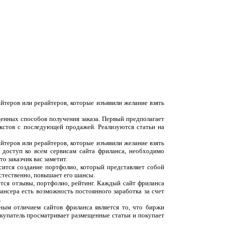
йтеров или рерайтеров, которые изъявили желание взять
денных способов получения заказа. Первый предполагает
екстов с последующей продажей. Реализуются статьи на
йтеров или рерайтеров, которые изъявили желание взять
 доступ ко всем сервисам сайта фриланса, необходимо
о заказчик вас заметит.
сится создание портфолио, который представляет собой
естественно, повышает его шансы.
ются отзывы, портфолио, рейтинг. Каждый сайт фриланса
ансера есть возможность постоянного заработка за счет
.
вным отличием сайтов фриланса является то, что биржи
окупатель просматривает размещенные статьи и покупает