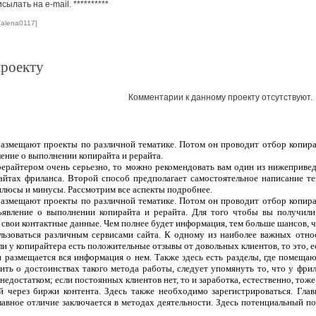
сылать на e-mail.
**********
[alena0117]
проекту
Комментарии к данному проекту отсутствуют.
 размещают проекты по различной тематике. Потом он проводит отбор копира
ление о выполнении копирайта и рерайта.
рерайтером очень серьезно, то можно рекомендовать вам один из нижеприве
сайтах фриланса. Второй способ предполагает самостоятельное написание т
плюсы и минусы. Рассмотрим все аспекты подробнее.
 размещают проекты по различной тематике. Потом он проводит отбор копира
ъявление о выполнении копирайта и рерайта. Для того чтобы вы получили
 свои контактные данные. Чем полнее будет информация, тем больше шансов, чт
ользоваться различным сервисами сайта. К одному из наиболее важных отно
ли у копирайтера есть положительные отзывы от довольных клиентов, то это, 
 и размещается вся информация о нем. Также здесь есть разделы, где помеща
ить о достоинствах такого метода работы, следует упомянуть то, что у фрил
едостатком; если постоянных клиентов нет, то и заработка, естественно, тоже
 через биржи контента. Здесь также необходимо зарегистрироваться. Гла
лавное отличие заключается в методах деятельности. Здесь потенциальный п