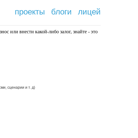
проекты
блоги
лицей
нoc или внести какой-либо залог, знайте - это
.
и, сценарии и т. д)