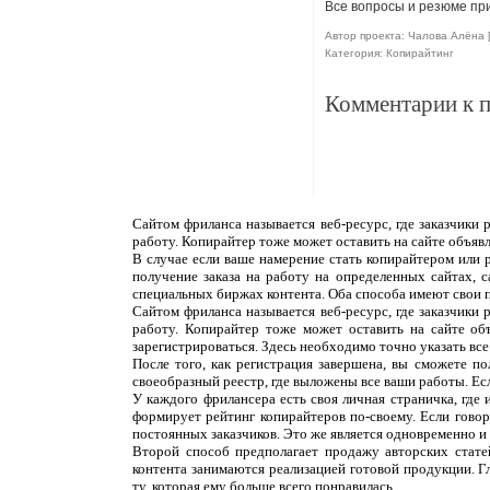
Все вопросы и резюме при
Автор проекта: Чалова Алёна 
Категория: Копирайтинг
Комментарии к 
Сайтом фриланса называется веб-ресурс, где заказчики
работу. Копирайтер тоже может оставить на сайте объяв
В случае если ваше намерение стать копирайтером или 
получение заказа на работу на определенных сайтах, 
специальных биржах контента. Оба способа имеют свои 
Сайтом фриланса называется веб-ресурс, где заказчики
работу. Копирайтер тоже может оставить на сайте об
зарегистрироваться. Здесь необходимо точно указать все
После того, как регистрация завершена, вы сможете п
своеобразный реестр, где выложены все ваши работы. Ес
У каждого фрилансера есть своя личная страничка, где
формирует рейтинг копирайтеров по-своему. Если говор
постоянных заказчиков. Это же является одновременно и н
Второй способ предполагает продажу авторских статей
контента занимаются реализацией готовой продукции. Г
ту, которая ему больше всего понравилась.