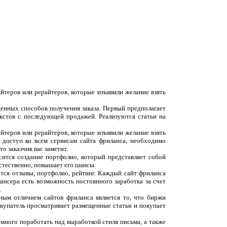
йтеров или рерайтеров, которые изъявили желание взять
денных способов получения заказа. Первый предполагает
екстов с последующей продажей. Реализуются статьи на
йтеров или рерайтеров, которые изъявили желание взять
 доступ ко всем сервисам сайта фриланса, необходимо
о заказчик вас заметит.
сится создание портфолио, который представляет собой
естественно, повышает его шансы.
ются отзывы, портфолио, рейтинг. Каждый сайт фриланса
ансера есть возможность постоянного заработка за счет
.
вным отличием сайтов фриланса является то, что биржи
окупатель просматривает размещенные статьи и покупает
емного поработать над выработкой стиля письма, а также