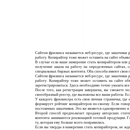
Сайтом фриланса называется веб-ресурс, где заказчики
работу. Копирайтер тоже может оставить на сайте объяв
В случае если ваше намерение стать копирайтером или 
получение заказа на работу на определенных сайтах, 
специальных биржах контента. Оба способа имеют свои 
Сайтом фриланса называется веб-ресурс, где заказчики
работу. Копирайтер тоже может оставить на сайте об
зарегистрироваться. Здесь необходимо точно указать все
После того, как регистрация завершена, вы сможете п
своеобразный реестр, где выложены все ваши работы. Ес
У каждого фрилансера есть своя личная страничка, где
формирует рейтинг копирайтеров по-своему. Если говор
постоянных заказчиков. Это же является одновременно и н
Второй способ предполагает продажу авторских статей
контента занимаются реализацией готовой продукции. Г
ту, которая ему больше всего понравилась.
Если вы тверды в намерении стать копирайтером, не жди