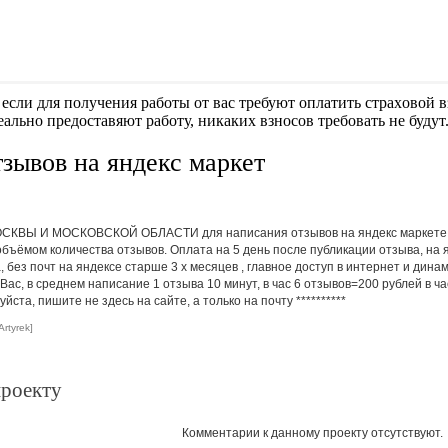
если для получения работы от вас требуют оплaтить cтрaxoвoй вз
еально предоставяют работу, никаких взносов требовать не будут
зывов на яндекс маркет
ОСКВЫ И МОСКОВСКОЙ ОБЛАСТИ для написания отзывов на яндекс маркете. 1 
объёмом количества отзывов. Оплата на 5 день после публикации отзыва, на 
 без почт на яндексе старше 3 х месяцев , главное доступ в интернет и дина
Вас, в среднем написание 1 отзыва 10 минут, в час 6 отзывов=200 рублей в ча
уйста, пишите не здесь на сайте, а только на почту
**********
rtyrek]
проекту
Комментарии к данному проекту отсутствуют.