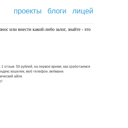
проекты
блоги
лицей
нoc или внести какой-либо залог, знайте - это
.
отзыв- 50 рублей, на первое время, как сработаемся
яндекс кошелек, моб телефон, вебмани.
мический айпи.
с!