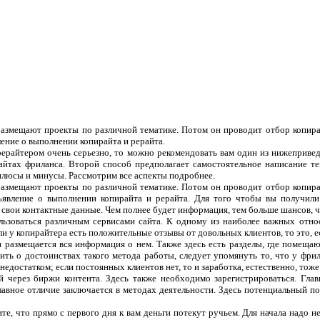
 размещают проекты по различной тематике. Потом он проводит отбор копира
ление о выполнении копирайта и рерайта.
рерайтером очень серьезно, то можно рекомендовать вам один из нижеприве
сайтах фриланса. Второй способ предполагает самостоятельное написание т
плюсы и минусы. Рассмотрим все аспекты подробнее.
 размещают проекты по различной тематике. Потом он проводит отбор копира
ъявление о выполнении копирайта и рерайта. Для того чтобы вы получили
 свои контактные данные. Чем полнее будет информация, тем больше шансов, чт
ользоваться различным сервисами сайта. К одному из наиболее важных отно
ли у копирайтера есть положительные отзывы от довольных клиентов, то это, 
 и размещается вся информация о нем. Также здесь есть разделы, где помеща
ить о достоинствах такого метода работы, следует упомянуть то, что у фрил
едостатком; если постоянных клиентов нет, то и заработка, естественно, тоже
 через биржи контента. Здесь также необходимо зарегистрироваться. Гла
лавное отличие заключается в методах деятельности. Здесь потенциальный п
те, что прямо с первого дня к вам деньги потекут ручьем. Для начала надо н