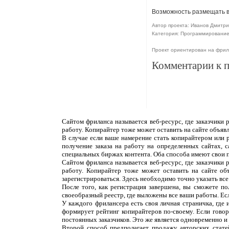
Возможность размещать в
Автор проекта: Иванов Дмитрий
Категория: Программировани
Проект ориентирован на фри
Комментарии к 
Сайтом фриланса называется веб-ресурс, где заказчики
работу. Копирайтер тоже может оставить на сайте объяв
В случае если ваше намерение стать копирайтером или 
получение заказа на работу на определенных сайтах, 
специальных биржах контента. Оба способа имеют свои 
Сайтом фриланса называется веб-ресурс, где заказчики
работу. Копирайтер тоже может оставить на сайте об
зарегистрироваться. Здесь необходимо точно указать все
После того, как регистрация завершена, вы сможете п
своеобразный реестр, где выложены все ваши работы. Ес
У каждого фрилансера есть своя личная страничка, где
формирует рейтинг копирайтеров по-своему. Если говор
постоянных заказчиков. Это же является одновременно и н
Второй способ предполагает продажу авторских статей