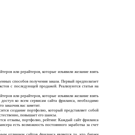
йтеров или рерайтеров, которые изъявили желание взять
денных способов получения заказа. Первый предполагает
екстов с последующей продажей. Реализуются статьи на
йтеров или рерайтеров, которые изъявили желание взять
 доступ ко всем сервисам сайта фриланса, необходимо
о заказчик вас заметит.
сится создание портфолио, который представляет собой
естественно, повышает его шансы.
ются отзывы, портфолио, рейтинг. Каждый сайт фриланса
ансера есть возможность постоянного заработка за счет
.
вным отличием сайтов фриланса является то, что биржи