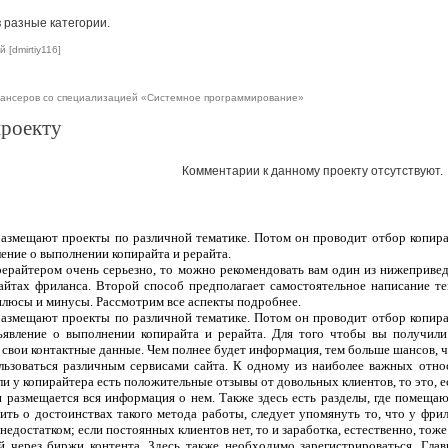
 разные категории.
 [dmirtiy116]
е
лансеров со специализацией «Системное программирование»
проекту
Комментарии к данному проекту отсутствуют.
 размещают проекты по различной тематике. Потом он проводит отбор копира
ление о выполнении копирайта и рерайта.
рерайтером очень серьезно, то можно рекомендовать вам один из нижеприве
сайтах фриланса. Второй способ предполагает самостоятельное написание т
плюсы и минусы. Рассмотрим все аспекты подробнее.
 размещают проекты по различной тематике. Потом он проводит отбор копира
ъявление о выполнении копирайта и рерайта. Для того чтобы вы получили
 свои контактные данные. Чем полнее будет информация, тем больше шансов, чт
ользоваться различным сервисами сайта. К одному из наиболее важных отно
ли у копирайтера есть положительные отзывы от довольных клиентов, то это, 
 и размещается вся информация о нем. Также здесь есть разделы, где помеща
ить о достоинствах такого метода работы, следует упомянуть то, что у фрил
едостатком; если постоянных клиентов нет, то и заработка, естественно, тоже
 через биржи контента. Здесь также необходимо зарегистрироваться. Гла