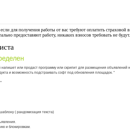
если для получения работы от вас требуют оплaтить cтрaxoвoй вз
еально предоставяют работу, никаких взносов требовать не будут
иста
ределен
 напишет или продаст программу или скрипит для размещения объявлений на
укта и возможность подстраивать софт под обновления площадок. "
**
шаблону ( рандомизация текста)
ъявления.
ию и блокировкам.