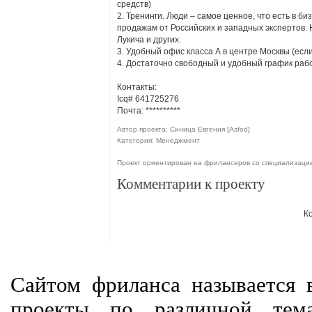
средств)
2. Тренинги. Люди – самое ценное, что есть в б
продажам от Российских и западных экспертов.
Лукича и других.
3. Удобный офис класса А в центре Москвы (есл
4. Достаточно свободный и удобный график раб
Контакты:
Icq# 641725276
Почта:
**********
Автор проекта: Синица Евгения [Asfod]
Категория: Менеджмент
Проект ориентирован на фрилансеров со специализац
Комментарии к проекту
К
Сайтом фриланса называется в
проекты по различной тем