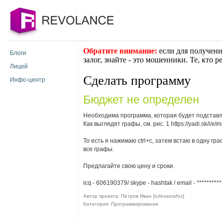
Обратите внимание:
если для получени
Блоги
залог, знайте - это мошенники. Те, кто 
Лицей
Сделать программу
Инфо-центр
Бюджет не определен
Необходима программа, которая будет подставл
Как выглядят графы, см. рис. 1 https://yadi.sk/i
То есть я нажимаю ctrl+c, затем встаю в одну г
все графы.
Предлагайте свою цену и сроки.
icq - 606190379/ skype - hashtak / email -
**********
Автор проекта: Петров Иван [tufessorafoz]
Категория: Программирование