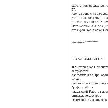
сдается или продаётся не
27.
Аренда цена 6 т.р в месяц
Место расположения гараж
http://maps.yandex.ru/
Фото гаража на Яндекс Дис
https://yadi.sk/d/nSVS22C
Контакты ***********
ВТОРОЕ ОБЪЯВЛЕНИЕ
Требуется выездной систе
загружается
программа и т.д. Требован
можно
договориться. Единственн
График работы
плавающий. Работа в друж
скидываете коротко о
своем опыте и знаниях, а