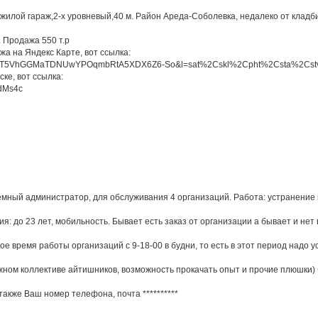
жилой гараж,2-х уровневый,40 м. Район Ареда-Соболевка, недалеко от кладб
. Продажа 550 т.р
а на Яндекс Карте, вот ссылка:
?um=T5VhGGMaTDNUwYPOqmbRtA5XDX6Z6-So&l=sat%2Cskl%2Cpht%2Csta%2Cst
ке, вот ссылка:
edMs4c
мный администратор, для обслуживания 4 организаций. Работа: устранение пр
ия: до 23 лет, мобильность. Бывает есть заказ от организации а бывает и нет
ое время работы организаций с 9-18-00 в будни, то есть в этот период надо 
ном коллективе айтишников, возможность прокачать опыт и прочие плюшки) 
 также Ваш номер телефона, почта
**********