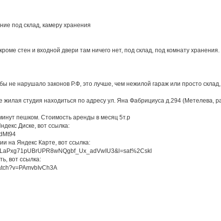
ие под склад, камеру хранения
роме стен и входной двери там ничего нет, под склад, под комнату хранения.
обы не нарушало законов Р.Ф, это лучше, чем нежилой гараж или просто склад,
е жилая студия находиться по адресу ул. Яна Фабрициуса д.294 (Метелева, 
минут пешком. Стоимость аренды в месяц 5т.р
ндекс Диске, вот ссылка:
edMt94
и на Яндекс Карте, вот ссылка:
um=LaPxg71pUBrUPR8wNQgbf_Ux_adVwIU3&l=sat%2Cskl
ь, вот ссылка:
watch?v=PAmvbIvCh3A