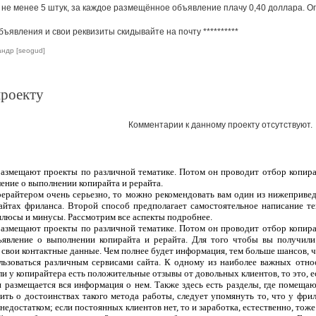
не менее 5 штук, за каждое размещённое объявление плачу 0,40 доллара. О
объявления и свои реквизиты скидывайте на почту
**********
андр [seogud]
проекту
Комментарии к данному проекту отсутствуют.
 размещают проекты по различной тематике. Потом он проводит отбор копира
ление о выполнении копирайта и рерайта.
рерайтером очень серьезно, то можно рекомендовать вам один из нижеприве
сайтах фриланса. Второй способ предполагает самостоятельное написание т
плюсы и минусы. Рассмотрим все аспекты подробнее.
 размещают проекты по различной тематике. Потом он проводит отбор копира
ъявление о выполнении копирайта и рерайта. Для того чтобы вы получили
 свои контактные данные. Чем полнее будет информация, тем больше шансов, чт
ользоваться различным сервисами сайта. К одному из наиболее важных отно
ли у копирайтера есть положительные отзывы от довольных клиентов, то это, 
 и размещается вся информация о нем. Также здесь есть разделы, где помеща
ить о достоинствах такого метода работы, следует упомянуть то, что у фрил
едостатком; если постоянных клиентов нет, то и заработка, естественно, тоже