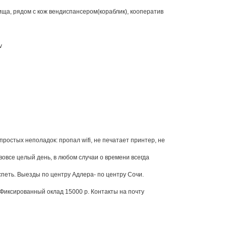
ища, рядом с кож вендиспансером(кораблик), кооператив
v
остых неполадок: пропал wifi, не печатает принтер, не
 вовсе целый день, в любом случаи о времени всегда
успеть. Выезды по центру Адлера- по центру Сочи.
Фиксированный оклад 15000 р. Контакты на почту