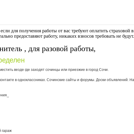
если для получения работы от вас требуют оплaтить cтрaxoвoй вз
еально предоставяют работу, никаких взносов требовать не будут
итель , для разовой работы,
ределен
естить везде где заходят сочинцы или приезжие в город Сочи.
вконтакте в одноклассниках. Сочинские сайты и форумы. Доски объявлений. Н
ения_
 гараж