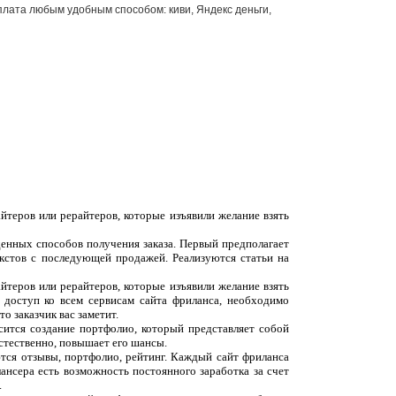
плата любым удобным способом: киви, Яндекс деньги,
йтеров или рерайтеров, которые изъявили желание взять
денных способов получения заказа. Первый предполагает
екстов с последующей продажей. Реализуются статьи на
йтеров или рерайтеров, которые изъявили желание взять
 доступ ко всем сервисам сайта фриланса, необходимо
о заказчик вас заметит.
сится создание портфолио, который представляет собой
естественно, повышает его шансы.
ются отзывы, портфолио, рейтинг. Каждый сайт фриланса
ансера есть возможность постоянного заработка за счет
.